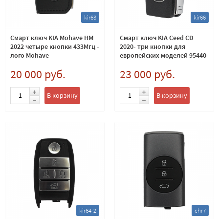
kir63
kir66
Смарт ключ KIA Mohave HM
Смарт ключ KIA Ceed CD
2022 четыре кнопки 433Мгц -
2020- три кнопки для
лого Mohave
европейских моделей 95440-
J7501
20 000 руб.
23 000 руб.
В корзину
В корзину
kir64-2
chr7