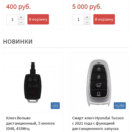
транспондера. Лезвие
открытый
400 руб.
5 000 руб.
HON66
В корзину
В корзину
НОВИНКИ
vlr1
hyr53
Ключ Вольво
Смарт ключ Hyundai Tucson
дистанционный, 5 кнопок
с 2021 года с функцией
ID48, 433Мгц
дистанционного запуска