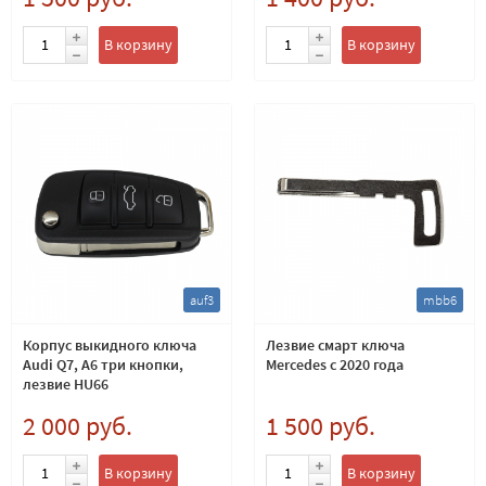
В корзину
В корзину
auf3
mbb6
Корпус выкидного ключа
Лезвие смарт ключа
Audi Q7, A6 три кнопки,
Mercedes c 2020 года
лезвие HU66
2 000 руб.
1 500 руб.
В корзину
В корзину