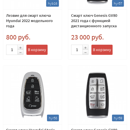
hyb16
hyr57
Лезвие для смарт ключа
Смарт ключ Genesis GV80
Hyundai 2022 модельного
2021 года с функцией
года
дистанционного запуска
800 руб.
23 000 руб.
В корзину
В корзину
hyr58
hyr59
Смарт ключ Hyundai Staria
Смарт ключ Genesis GV80