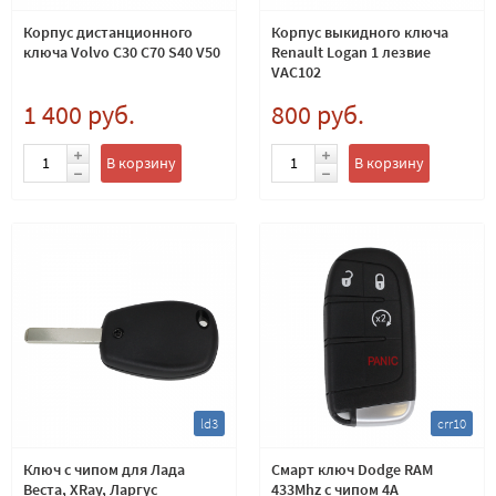
Корпус дистанционного
Корпус выкидного ключа
ключа Volvo C30 C70 S40 V50
Renault Logan 1 лезвие
VAC102
1 400 руб.
800 руб.
В корзину
В корзину
ld3
crr10
Ключ с чипом для Лада
Смарт ключ Dodge RAM
Веста, XRay, Ларгус
433Mhz с чипом 4A