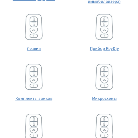
иммобилайзера)
Лезвия
Прибор KeyDiy
Комплекты замков
Микросхемы