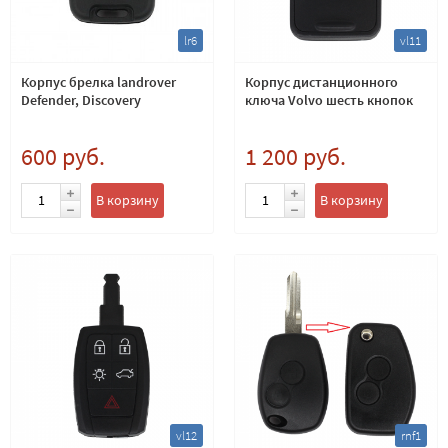
lr6
vl11
Корпус брелка landrover
Корпус дистанционного
Defender, Discovery
ключа Volvo шесть кнопок
600 руб.
1 200 руб.
В корзину
В корзину
vl12
rnf1