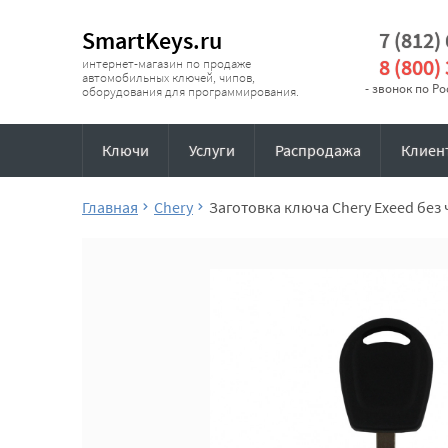
SmartKeys.ru
7 (812)
8 (800)
интернет-магазин по продаже
автомобильных ключей, чипов,
- звонок по Р
оборудования для программирования.
Ключи
Услуги
Распродажа
Клиен
Главная
Chery
Заготовка ключа Chery Exeed без