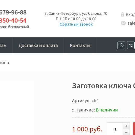
 679-96-88
г. Санкт-Петербург, ул. Салова, 70
Вхо
 350-40-54
ПН-СБ с 10-00 до 18-00
sal
Обратный звонок
оссии бесплатный -
там
Доставка и оплата
Контакты
 чипа
Заготовка ключа 
Артикул: ch4
::
Наличие:
В наличии
1 000 руб.