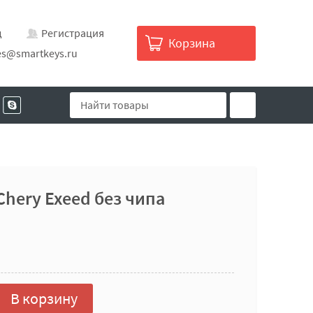
д
Регистрация
Корзина
es@smartkeys.ru
Chery Exeed без чипа
В корзину