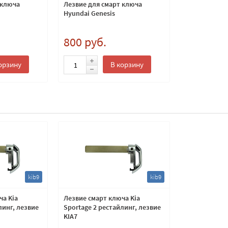
 ключа
Лезвие для смарт ключа
Hyundai Genesis
800 руб.
орзину
В корзину
kib9
kib9
ча Kia
Лезвие смарт ключа Kia
линг, лезвие
Sportage 2 рестайлинг, лезвие
KIA7