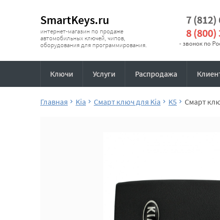
SmartKeys.ru
7 (812)
8 (800)
интернет-магазин по продаже
автомобильных ключей, чипов,
- звонок по Р
оборудования для программирования.
Ключи
Услуги
Распродажа
Клиен
Главная
Kia
Смарт ключ для Kia
K5
Смарт клю