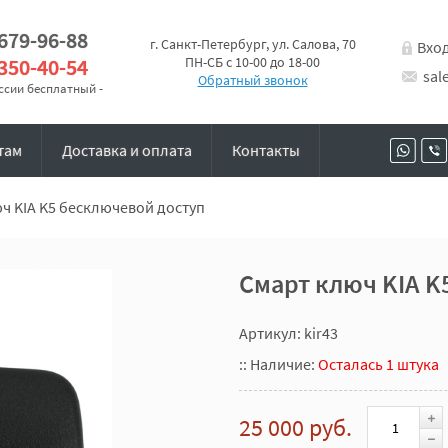
 679-96-88
г. Санкт-Петербург, ул. Салова, 70
Вхо
 350-40-54
ПН-СБ с 10-00 до 18-00
sal
Обратный звонок
оссии бесплатный -
там
Доставка и оплата
Контакты
ч KIA K5 бесключевой доступ
Смарт ключ KIA K
Артикул: kir43
::
Наличие:
Осталась 1 штука
25 000 руб.