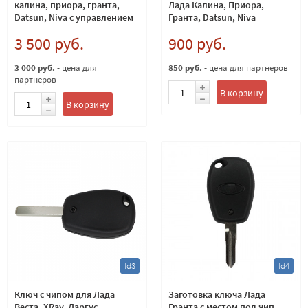
калина, приора, гранта,
Лада Калина, Приора,
Datsun, Niva с управлением
Гранта, Datsun, Niva
центральным замком
3 500 руб.
900 руб.
3 000 руб.
- цена для
850 руб.
- цена для партнеров
партнеров
В корзину
В корзину
ld3
ld4
Ключ с чипом для Лада
Заготовка ключа Лада
Веста, XRay, Ларгус
Гранта с местом под чип