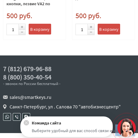
кнопки, лезвие VA2 по
каталогу SILCA
500 руб.
500 руб.
В корзину
В корзину
7 (812) 679-96-88
8 (800) 350-40-54
- звонок по России бесплатный -
sales@smartkeys.ru
Санкт-Петербург, ул . Салова 70 "автобизнесцентр"
Команда сайта
Наверх
Выберите удобный для вас способ связи и задайте воп