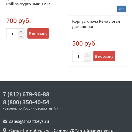
Philips crypto JMA: TP12
rn1
700 руб.
Корпус ключа Рено Логан
две кнопки
В корзину
500 руб.
В корзину
7 (812) 679-96-88
8 (800) 350-40-54
- звонок по России бесплатный -
sales@smartkeys.ru
Санкт-Петербург, ул . Салова 70 "автобизнесцентр"