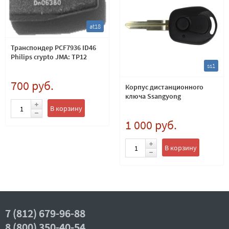
at18
Транспондер PCF7936 ID46
Philips crypto JMA: TP12
ss1
700 руб.
Корпус дистанционного
ключа Ssangyong
В корзину
1 000 руб.
В корзину
7 (812) 679-96-88
8 (800) 350-40-54