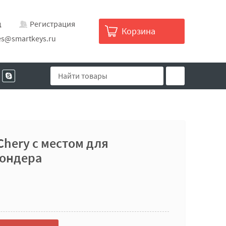
д
Регистрация
Корзина
es@smartkeys.ru
Chery с местом для
пондера