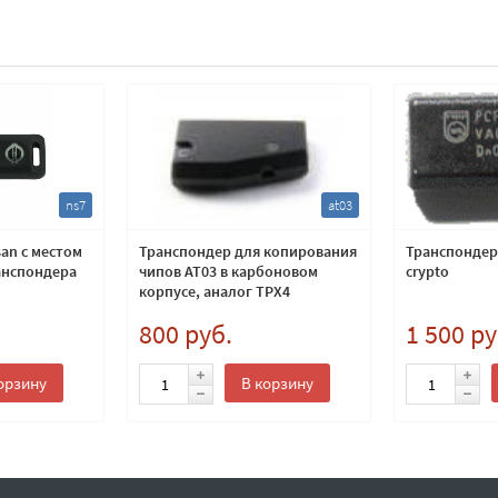
ns7
at03
an с местом
Транспондер для копирования
Транспондер 
анспондера
чипов AT03 в карбоновом
crypto
корпусе, аналог TPX4
800 руб.
1 500 ру
орзину
В корзину