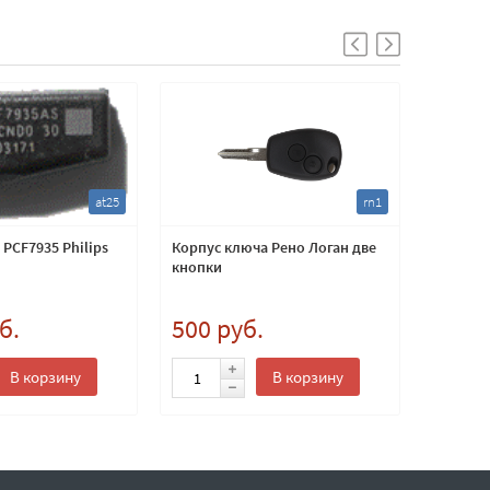
at25
rn1
PCF7935 Philips
Корпус ключа Рено Логан две
Корпус 
кнопки
местом 
б.
500 руб.
400 
В корзину
В корзину