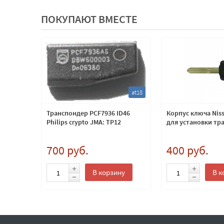
ПОКУПАЮТ ВМЕСТЕ
hyp18
at18
olaris с
Транспондер PCF7936 ID46
Корпус ключа Niss
е HYN17
Philips crypto JMA: TP12
для установки тр
700 руб.
400 руб.
ну
В корзину
В к