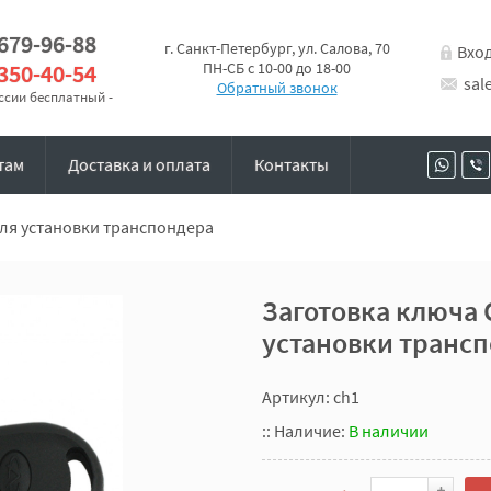
 679-96-88
г. Санкт-Петербург, ул. Салова, 70
Вхо
 350-40-54
ПН-СБ с 10-00 до 18-00
sal
Обратный звонок
оссии бесплатный -
там
Доставка и оплата
Контакты
для установки транспондера
Заготовка ключа 
установки транс
Артикул: ch1
::
Наличие:
В наличии