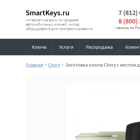
SmartKeys.ru
7 (812)
8 (800)
интернет-магазин по продаже
автомобильных ключей, чипов,
- звонок по Р
оборудования для программирования.
Ключи
Услуги
Распродажа
Клиен
Главная
Chery
Заготовка ключа Chery с местом 