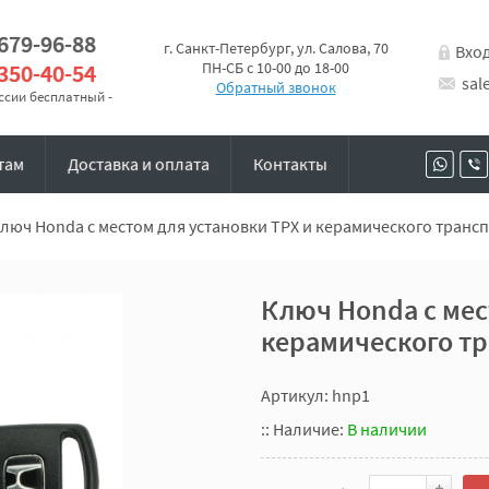
 679-96-88
г. Санкт-Петербург, ул. Салова, 70
Вхо
 350-40-54
ПН-СБ с 10-00 до 18-00
sal
Обратный звонок
оссии бесплатный -
там
Доставка и оплата
Контакты
люч Honda с местом для установки TPX и керамического транс
Ключ Honda с мес
керамического т
Артикул: hnp1
::
Наличие:
В наличии