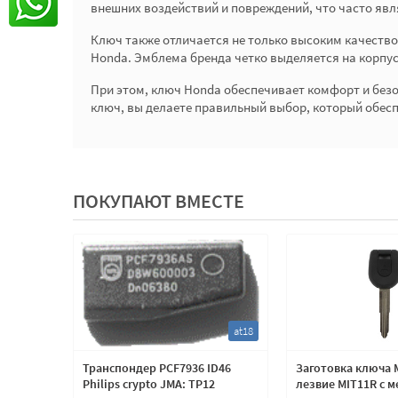
внешних воздействий и повреждений, что часто яв
Ключ также отличается не только высоким качеств
Honda. Эмблема бренда четко выделяется на корпу
При этом, ключ Honda обеспечивает комфорт и безоп
ключ, вы делаете правильный выбор, который обесп
ПОКУПАЮТ ВМЕСТЕ
at02
at18
s crypto
Транспондер PCF7936 ID46
Заготовка ключа M
Philips crypto JMA: TP12
лезвие MIT11R с м