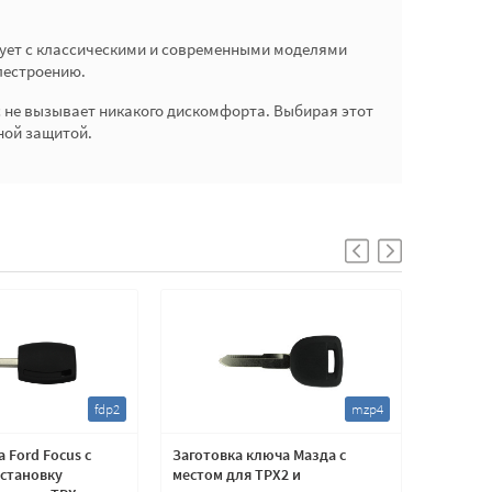
рует с классическими и современными моделями
лестроению.
ес не вызывает никакого дискомфорта. Выбирая этот
ной защитой.
fdp2
mzp4
 Ford Focus с
Заготовка ключа Мазда с
Заготов
установку
местом для TPX2 и
лезвие 