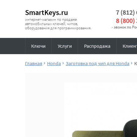
SmartKeys.ru
7 (812)
8 (800)
интернет-магазин по продаже
автомобильных ключей, чипов,
- звонок по Р
оборудования для программирования.
Ключи
Услуги
Распродажа
Клиен
Главная
Honda
Заготовка под чип для Honda
К