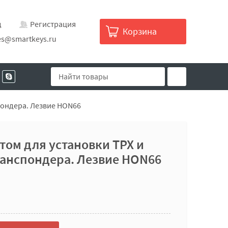
д
Регистрация
Корзина
es@smartkeys.ru
пондера. Лезвие HON66
том для установки TPX и
ранспондера. Лезвие HON66