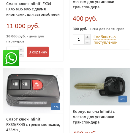
местом для установки
Смарт ключ Infiniti FX34
транспондера
FX45 M35 M45 с двумя
кнопками, для автомобилей
400 руб.
без кнопки START, 433Мгц
11 000 руб.
оригинал
300 руб.
- цена для партнеров
10 000 руб.
- цена для
Сообщить о
партнеров
поступлении
В корзину
in1
inr4
Корпус ключа Infiniti с
местом для установки
Смарт ключ Infiniti
транспондера
FX35/FX45 с тремя кнопками,
433Мгц