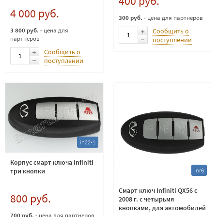
400 руб.
4 000 руб.
300 руб.
- цена для партнеров
3 800 руб.
- цена для
Сообщить о
партнеров
поступлении
Сообщить о
поступлении
in22-1
Корпус смарт ключа Infiniti
inr6
три кнопки
Смарт ключ Infiniti QX56 с
800 руб.
2008 г. с четырьмя
кнопками, для автомобилей
700 руб.
- цена для партнеров
без кнопки START, 433Мгц