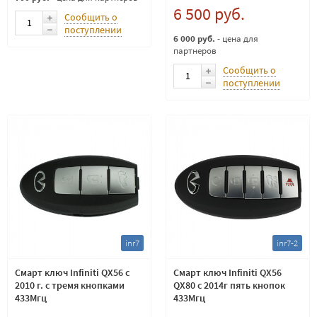
6 500 руб.
Сообщить о
поступлении
6 000 руб.
- цена для
партнеров
Сообщить о
поступлении
inr7
inr7-2
Смарт ключ Infiniti QX56 с
Смарт ключ Infiniti QX56
2010 г. с тремя кнопками
QX80 с 2014г пять кнопок
433Мгц
433Мгц