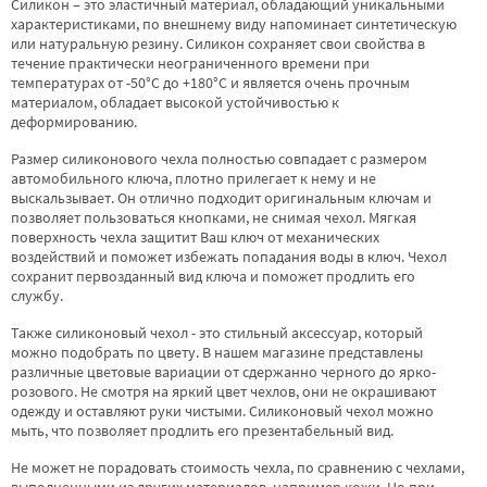
Силикон – это эластичный материал, обладающий уникальными
характеристиками, по внешнему виду напоминает синтетическую
или натуральную резину. Силикон сохраняет свои свойства в
течение практически неограниченного времени при
температурах от -50°С до +180°С и является очень прочным
материалом, обладает высокой устойчивостью к
деформированию.
Размер силиконового чехла полностью совпадает с размером
автомобильного ключа, плотно прилегает к нему и не
выскальзывает. Он отлично подходит оригинальным ключам и
позволяет пользоваться кнопками, не снимая чехол. Мягкая
поверхность чехла защитит Ваш ключ от механических
воздействий и поможет избежать попадания воды в ключ. Чехол
сохранит первозданный вид ключа и поможет продлить его
службу.
Также силиконовый чехол - это стильный аксессуар, который
можно подобрать по цвету. В нашем магазине представлены
различные цветовые вариации от сдержанно черного до ярко-
розового. Не смотря на яркий цвет чехлов, они не окрашивают
одежду и оставляют руки чистыми. Силиконовый чехол можно
мыть, что позволяет продлить его презентабельный вид.
Не может не порадовать стоимость чехла, по сравнению с чехлами,
выполненными из других материалов, например кожи. Но при