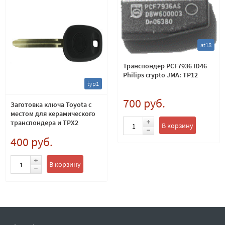
at18
Транспондер PCF7936 ID46
Philips crypto JMA: TP12
typ1
700 руб.
Заготовка ключа Toyota с
местом для керамического
транспондера и TPX2
В корзину
400 руб.
В корзину