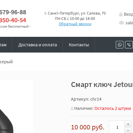
 679-96-88
г. Санкт-Петербург, ул. Салова, 70
Вхо
 350-40-54
ПН-СБ с 10-00 до 18-00
sal
Обратный звонок
оссии бесплатный -
там
Доставка и оплата
Контакты
 серый
Смарт ключ Jetour
Артикул: chr14
::
Наличие:
Осталось 2 штуки
10 000 руб.