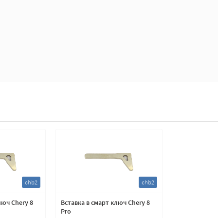
chb2
chb2
люч Chery 8
Вставка в смарт ключ Chery 8
Pro