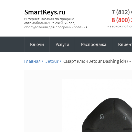
SmartKeys.ru
7 (812)
8 (800)
интернет-магазин по продаже
автомобильных ключей, чипов,
- звонок по Р
оборудования для программирования.
Ключи
Услуги
Распродажа
Клиен
Главная
Jetour
Смарт ключ Jetour Dashing id47 -