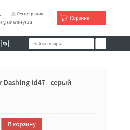
д
Регистрация
Корзина
es@smartkeys.ru
 Dashing id47 - серый
В корзину