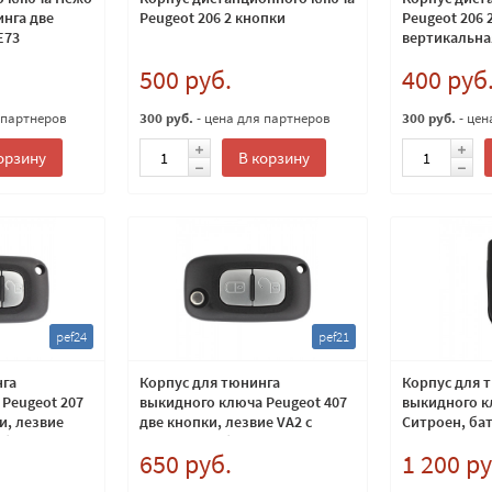
нга две
Peugeot 206 2 кнопки
Peugeot 206 
E73
вертикальна
500 руб.
400 руб
 партнеров
300 руб.
- цена для партнеров
300 руб.
- цен
орзину
В корзину
pef24
pef21
нга
Корпус для тюнинга
Корпус для 
Peugeot 207
выкидного ключа Peugeot 407
выкидного к
и, лезвие
две кнопки, лезвие VA2 с
Ситроен, бат
я батарейки
местом для батарейки
лезвие HU83
650 руб.
1 200 ру