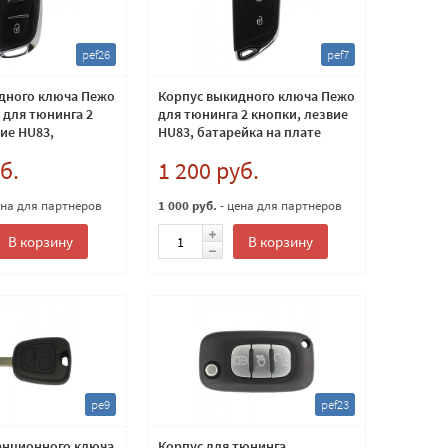
pef26
pef7
дного ключа Пежо
Корпус выкидного ключа Пежо
 для тюнинга 2
для тюнинга 2 кнопки, лезвие
ие HU83,
HU83, батарейка на плате
а корпусе
б.
1 200 руб.
ена для партнеров
1 000 руб.
- цена для партнеров
В корзину
В корзину
pe9
pef23
анционного ключа
Корпус для тюнинга