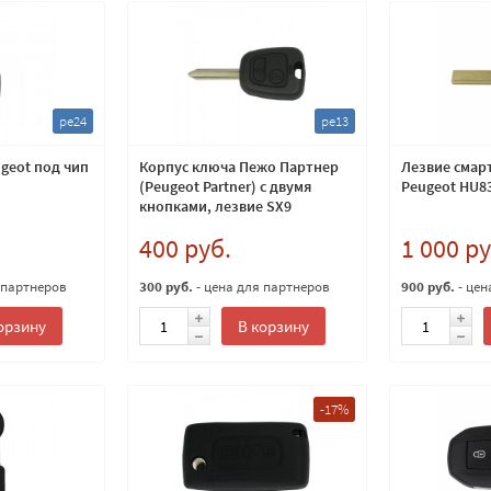
pe24
pe13
geot под чип
Корпус ключа Пежо Партнер
Лезвие смарт
(Peugeot Partner) с двумя
Peugeot HU8
кнопками, лезвие SX9
400 руб.
1 000 ру
 партнеров
300 руб.
- цена для партнеров
900 руб.
- цен
орзину
В корзину
-17%