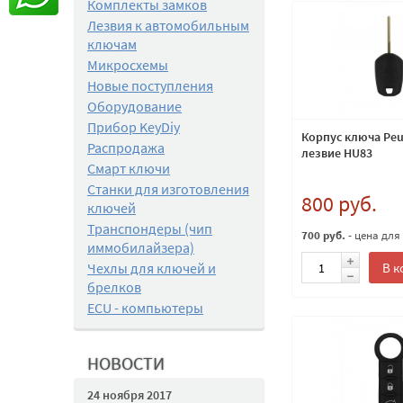
Комплекты замков
Лезвия к автомобильным
ключам
Микросхемы
Новые поступления
Оборудование
Прибор KeyDiy
Корпус ключа Peu
Распродажа
лезвие HU83
Смарт ключи
Станки для изготовления
800 руб.
ключей
Транспондеры (чип
700 руб.
- цена для
иммобилайзера)
В к
Чехлы для ключей и
брелков
ECU - компьютеры
НОВОСТИ
24 ноября 2017