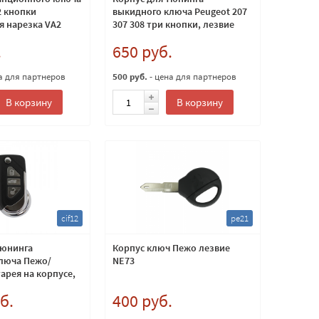
2 кнопки
выкидного ключа Peugeot 207
я нарезка VA2
307 308 три кнопки, лезвие
HU83
.
650 руб.
а для партнеров
500 руб.
- цена для партнеров
В корзину
В корзину
cif12
pe21
тюнинга
Корпус ключ Пежо лезвие
люча Пежо/
NE73
арея на корпусе,
б.
400 руб.