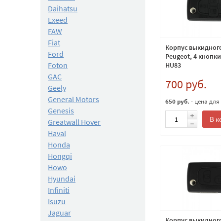
Daihatsu
Exeed
FAW
Fiat
Корпус выкидног
Ford
Peugeot, 4 кнопки
Foton
HU83
GAC
700 руб.
Geely
General Motors
650 руб.
- цена для
Genesis
В к
Greatwall Hover
Haval
Honda
Hongqi
Howo
Hyundai
Infiniti
Isuzu
Jaguar
Корпус выкидног