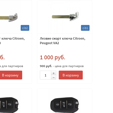
cib2
cib1
 ключа Citroen,
Лезвие смарт ключа Citroen,
3
Peugeot VA2
б.
1 000 руб.
а для партнеров
900 руб.
- цена для партнеров
В корзину
В корзину