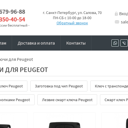
 679-96-88
г. Санкт-Петербург, ул. Салова, 70
Вхо
 350-40-54
ПН-СБ с 10-00 до 18-00
sal
Обратный звонок
оссии бесплатный -
там
Доставка и оплата
Контакты
ючи для Peugeot
И ДЛЯ PEUGEOT
ключ Peugeot
Заготовка под чип Peugeot
Ключ с транспонд
кнопками Peugeot
Лезвие смарт ключа Peugeot
Смарт ключ 