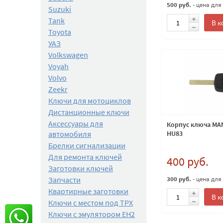
500 руб.
- цена для
Suzuki
Tank
В к
Toyota
УАЗ
Volkswagen
Voyah
Volvo
Zeekr
Ключи для мотоциклов
Дистанционные ключи
Аксессуары для
Корпус ключа MAN
автомобиля
HU83
Брелки сигнализации
Для ремонта ключей
400 руб.
Заготовки ключей
Запчасти
300 руб.
- цена для
Квартирные заготовки
В к
Ключи с местом под TPX
Ключи с эмулятором EH2