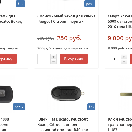
fi10
peh1
ками для
Силиконовый чехол для ключа
Смарт ключ 
cato, Boxer,
Peugeot Citroen - черный
5008 с систе
2016 года Hi
250 руб.
9 000 ру
300 руб.
 партнеров
200 руб.
- цена для партнеров
8 000 руб.
- ц
орзину
В корзину
per14
fir3
 4008
Ключ Fiat Ducato, Peugeout
Ключ Peugeo
тремя
Boxer, Citroen Jumper
транспондеро
нал
выкидной с чипом ID46 три
HU83