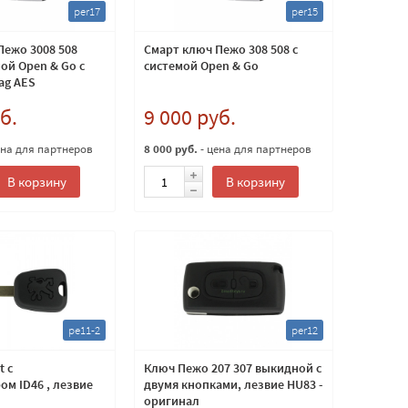
per17
per15
Пежо 3008 508
Смарт ключ Пежо 308 508 с
мой Open & Go с
системой Open & Go
tag AES
б.
9 000 руб.
ена для партнеров
8 000 руб.
- цена для партнеров
В корзину
В корзину
pe11-2
per12
t с
Ключ Пежо 207 307 выкидной с
м ID46 , лезвие
двумя кнопками, лезвие HU83 -
оригинал