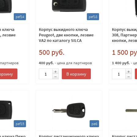
pef14
pef18
о ключа
Корпус выкидного ключа
Корпус выки
, лезвие
Peugeot, две кнопки, лезвие
308, Партнер
VA2 по каталогу SILCA
кнопки, лезв
(батарея на плате ключа)
батарейка н
500 руб.
1 500 ру
 партнеров
400 руб.
- цена для партнеров
1 400 руб.
- ц
орзину
В корзину
pef15
pe6
о ключа Пежо
Корпус дистанционного ключа
Корпус дист