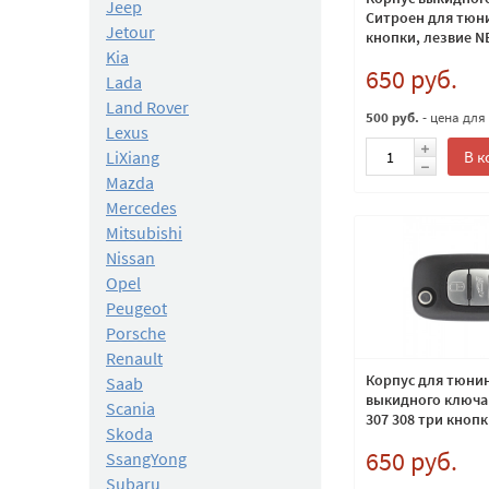
Jeep
Ситроен для тюни
Jetour
кнопки, лезвие N
Kia
650 руб.
Lada
Land Rover
500 руб.
- цена для
Lexus
В к
LiXiang
Mazda
Mercedes
Mitsubishi
Nissan
Opel
Peugeot
Porsche
Renault
Корпус для тюни
Saab
выкидного ключа 
Scania
307 308 три кнопк
Skoda
VA2, с местом дл
650 руб.
SsangYong
Subaru