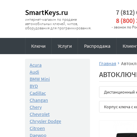
SmartKeys.ru
7 (812)
8 (800)
интернет-магазин по продаже
автомобильных ключей, чипов,
- звонок по Р
оборудования для программирования.
Ключи
Услуги
Распродажа
Клиен
Главная
Автокл
Acura
Audi
АВТОКЛЮЧ
BMW Mini
BYD
Дистанционный 
Cadillac
Changan
Chery
Корпус ключа с 
Chevrolet
Chrysler Dodge
Citroen
Daewoo