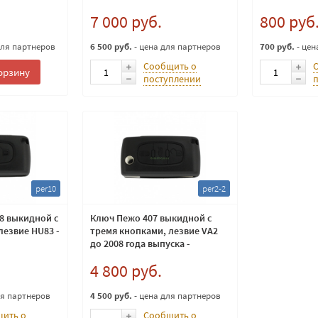
кнопки оригинал
7 000 руб.
800 руб
для партнеров
6 500 руб.
- цена для партнеров
700 руб.
- цен
Сообщить о
орзину
поступлении
per10
per2-2
8 выкидной с
Ключ Пежо 407 выкидной с
лезвие HU83 -
тремя кнопками, лезвие VA2
до 2008 года выпуска -
оригинал
4 800 руб.
ля партнеров
4 500 руб.
- цена для партнеров
ить о
Сообщить о