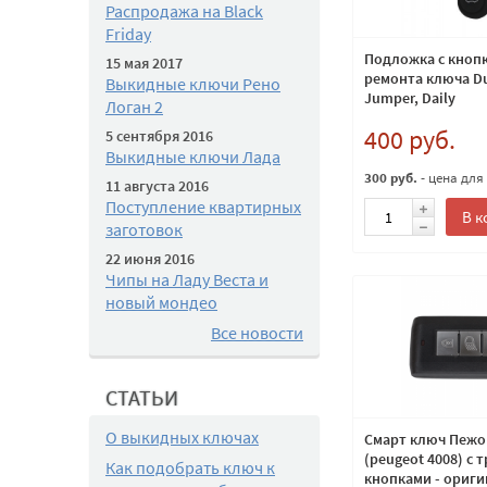
Распродажа на Black
Friday
Подложка с кноп
15 мая 2017
ремонта ключа Du
Выкидные ключи Рено
Jumper, Daily
Логан 2
400 руб.
5 сентября 2016
Выкидные ключи Лада
300 руб.
- цена для
11 августа 2016
Поступление квартирных
В к
заготовок
22 июня 2016
Чипы на Ладу Веста и
новый мондео
Все новости
СТАТЬИ
О выкидных ключах
Смарт ключ Пежо
(peugeot 4008) с 
Как подобрать ключ к
кнопками - ориги