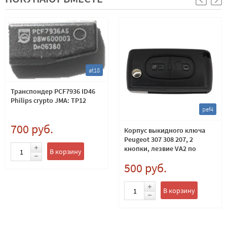
at18
Транспондер PCF7936 ID46
Philips crypto JMA: TP12
pef4
700 руб.
Корпус выкидного ключа
Peugeot 307 308 207, 2
кнопки, лезвие VA2 по
В корзину
каталогу SILCA
500 руб.
В корзину