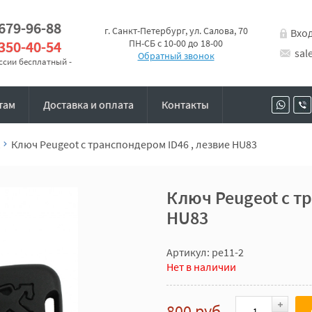
 679-96-88
г. Санкт-Петербург, ул. Салова, 70
Вхо
 350-40-54
ПН-СБ с 10-00 до 18-00
sal
Обратный звонок
оссии бесплатный -
там
Доставка и оплата
Контакты
Ключ Peugeot с транспондером ID46 , лезвие HU83
Ключ Peugeot с т
HU83
Артикул: pe11-2
Нет в наличии
800 руб.