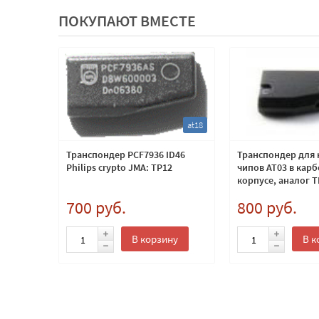
ПОКУПАЮТ ВМЕСТЕ
mz7-63
at18
 Mazda
Транспондер PCF7936 ID46
Транспондер для
) Новый
Philips crypto JMA: TP12
чипов AT03 в кар
корпусе, аналог 
700 руб.
800 руб.
ну
В корзину
В к