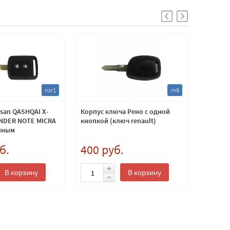
nsr1
rn9
san QASHQAI X-
Корпус ключа Рено с одной
Транспо
INDER NOTE MICRA
кнопкой (ключ renault)
DST+ ка
нным
м центральным
б.
400 руб.
800 
пки 46 тип. P/N
В корзину
В корзину