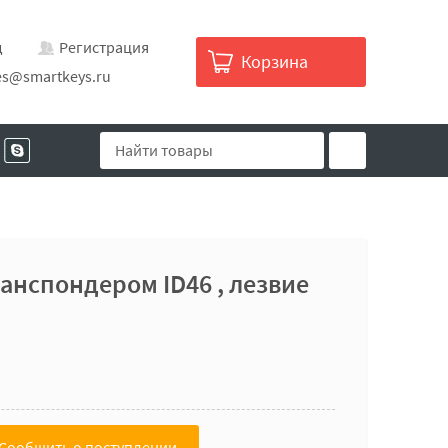
д
Регистрация
Корзина
es@smartkeys.ru
ранспондером ID46 , лезвие
Сообщить о поступлении