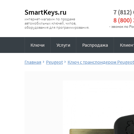
SmartKeys.ru
7 (812)
8 (800)
интернет-магазин по продаже
автомобильных ключей, чипов,
- звонок по Р
оборудования для программирования.
Ключи
Услуги
Распродажа
Клиен
Главная
Peugeot
Ключ с транспондером Peugeot