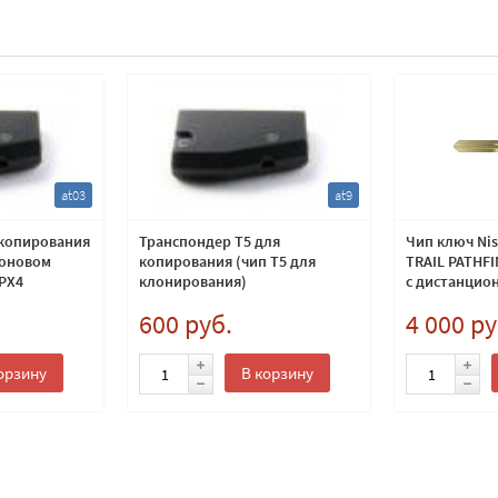
at03
at9
 копирования
Транспондер T5 для
Чип ключ Nis
боновом
копирования (чип Т5 для
TRAIL PATHF
TPX4
клонирования)
с дистанцио
управление
600 руб.
4 000 ру
замком 2 кно
28268-AX61A
орзину
В корзину