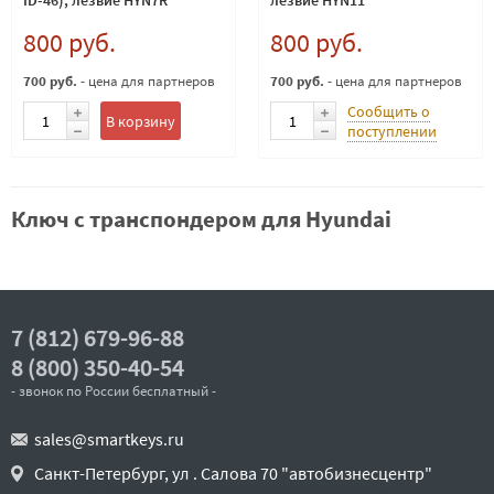
ID-46), лезвие HYN7R
лезвие HYN11
800 руб.
800 руб.
700 руб.
- цена для партнеров
700 руб.
- цена для партнеров
Сообщить о
В корзину
поступлении
Ключ с транспондером для Hyundai
7 (812) 679-96-88
8 (800) 350-40-54
- звонок по России бесплатный -
sales@smartkeys.ru
Санкт-Петербург, ул . Салова 70 "автобизнесцентр"