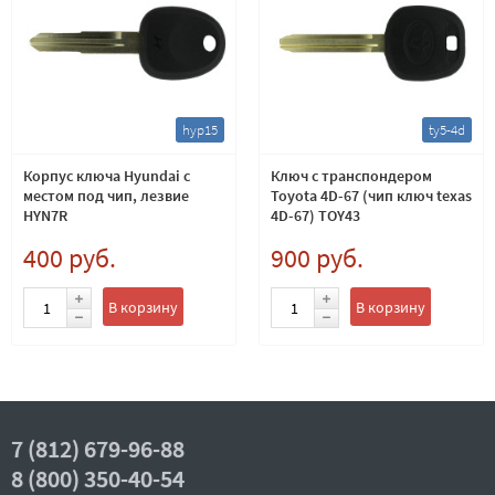
hyp15
ty5-4d
Корпус ключа Hyundai с
Ключ с транспондером
местом под чип, лезвие
Toyota 4D-67 (чип ключ texas
HYN7R
4D-67) TOY43
400 руб.
900 руб.
В корзину
В корзину
7 (812) 679-96-88
8 (800) 350-40-54