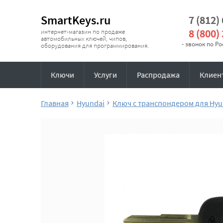
SmartKeys.ru
7 (812)
8 (800)
интернет-магазин по продаже
автомобильных ключей, чипов,
- звонок по Р
оборудования для программирования.
Ключи
Услуги
Распродажа
Клиен
Главная
Hyundai
Ключ с транспондером для Hyu