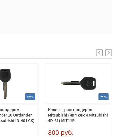
mt1
mt6
спондером
Ключ с транспондером
Ключ с 
ncer 10 Outlander
Mitsubishi (чип ключ Mitsubishi
(чип кл
subishi ID-46 LCK)
4D-61) MIT11R
.
800 руб.
900 