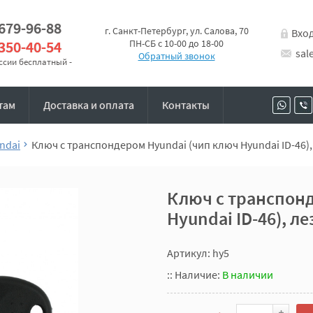
 679-96-88
г. Санкт-Петербург, ул. Салова, 70
Вхо
 350-40-54
ПН-СБ с 10-00 до 18-00
sal
Обратный звонок
оссии бесплатный -
там
Доставка и оплата
Контакты
ndai
Ключ с транспондером Hyundai (чип ключ Hyundai ID-46)
Ключ с транспонд
Hyundai ID-46), л
Артикул: hy5
::
Наличие:
В наличии