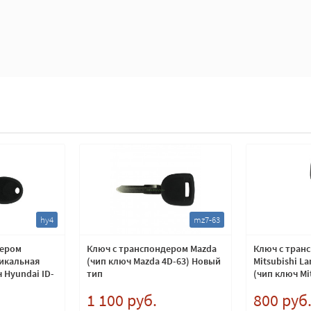
hy4
mz7-63
дером
Ключ с транспондером Mazda
Ключ с тран
тикальная
(чип ключ Mazda 4D-63) Новый
Mitsubishi La
 Hyundai ID-
тип
(чип ключ Mit
MIT11
1 100 руб.
800 руб