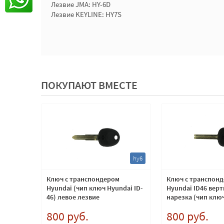
Лезвие JMA: HY-6D
Лезвие KEYLINE: HY7S
ПОКУПАЮТ ВМЕСТЕ
at20
hy6
as
Ключ с транспондером
Ключ с транспон
Subaru
Hyundai (чип ключ Hyundai ID-
Hyundai ID46 вер
46) левое лезвие
нарезка (чип ключ
46)
crypto
800 руб.
800 руб.
: TP26