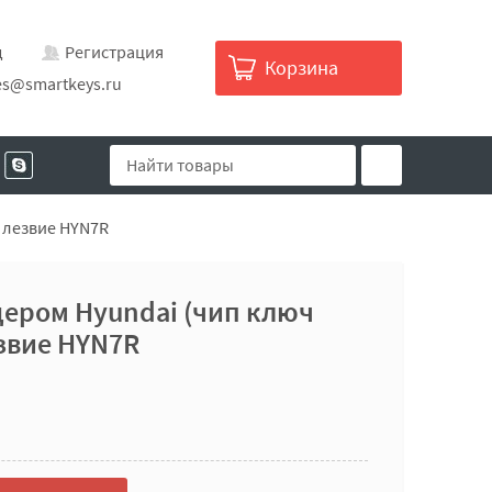
д
Регистрация
Корзина
es@smartkeys.ru
, лезвие HYN7R
ером Hyundai (чип ключ
езвие HYN7R