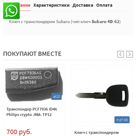
Описание
Характеристики
Доставка
Оплата
Ключ с транспондером Subaru (чип ключ
Subaru 4D-62
)
ПОКУПАЮТ ВМЕСТЕ
at18
Транспондер PCF7936 ID46
Philips crypto JMA: TP12
mz7-63
700 руб.
Ключ с транспондером