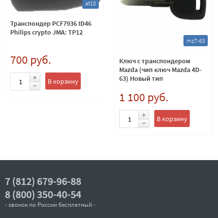
at18
Транспондер PCF7936 ID46
Philips crypto JMA: TP12
mz7-63
700 руб.
Ключ с транспондером
Mazda (чип ключ Mazda 4D-
63) Новый тип
В корзину
1 100 руб.
В корзину
7 (812) 679-96-88
8 (800) 350-40-54
- звонок по России бесплатный -