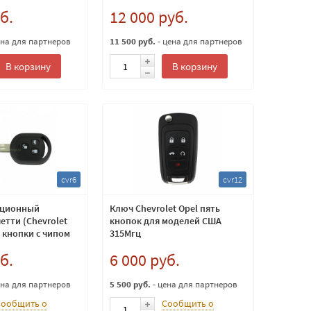
б.
12 000 руб.
ена для партнеров
11 500 руб.
- цена для партнеров
В корзину
В корзину
cvr6
cvr12
нционный
Ключ Chevrolet Opel пять
етти (Chevrolet
кнопок для моделей США
 кнопки с чипом
315Мгц
б.
6 000 руб.
ена для партнеров
5 500 руб.
- цена для партнеров
Сообщить о
Сообщить о