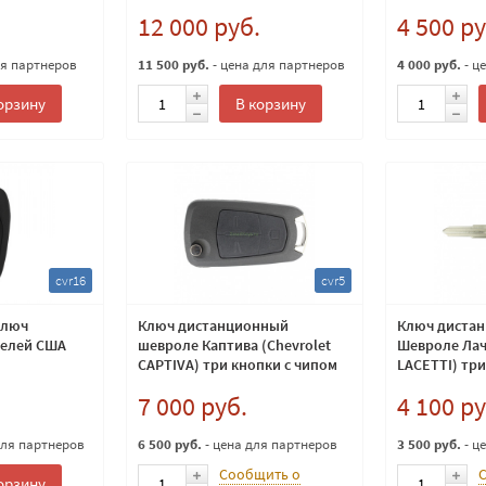
4D60 тип 2
12 000 руб.
4 500 ру
ля партнеров
11 500 руб.
- цена для партнеров
4 000 руб.
- ц
орзину
В корзину
cvr16
cvr5
ключ
Ключ дистанционный
Ключ диста
делей США
шевроле Каптива (Chevrolet
Шевроле Лач
CAPTIVA) три кнопки с чипом
LACETTI) три
ID46
4D-60
7 000 руб.
4 100 ру
для партнеров
6 500 руб.
- цена для партнеров
3 500 руб.
- ц
Сообщить о
орзину