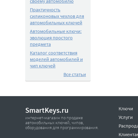
своему автомобилю
Практичность
силиконовых чехлов для
автомобильных ключей
Автомобильные ключи:
эволюция простого
предмета
Каталог соответствия
моделей автомобилей и
чип ключей
Все статьи
SmartKeys.ru
Ключи
Услуги
интернет-магазин по продаже
автомобильных ключей, чипов,
Распрод
оборудования для программирования.
Клиента