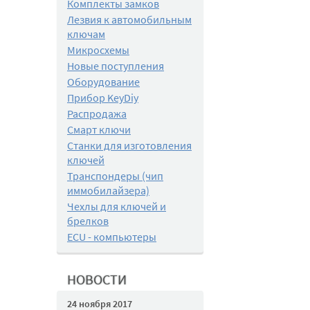
Комплекты замков
Лезвия к автомобильным
ключам
Микросхемы
Новые поступления
Оборудование
Прибор KeyDiy
Распродажа
Смарт ключи
Станки для изготовления
ключей
Транспондеры (чип
иммобилайзера)
Чехлы для ключей и
брелков
ECU - компьютеры
НОВОСТИ
24 ноября 2017