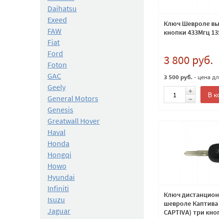
Daihatsu
Exeed
Ключ Шевроле вы
FAW
кнопки 433Мгц 13
Fiat
Ford
3 800 руб.
Foton
GAC
3 500 руб.
- цена д
Geely
В к
General Motors
Genesis
Greatwall Hover
Haval
Honda
Hongqi
Howo
Hyundai
Infiniti
Ключ дистанцио
Isuzu
шевроле Каптива 
Jaguar
CAPTIVA) три кно