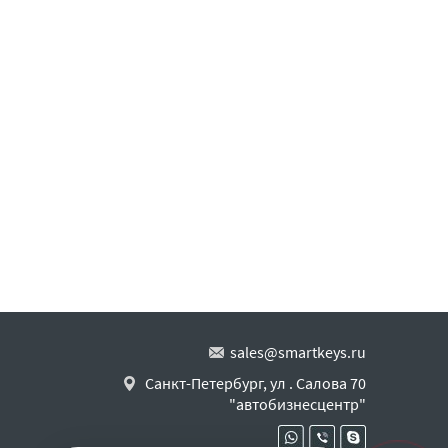
sales@smartkeys.ru
Санкт-Петербург, ул . Салова 70
"автобизнесцентр"