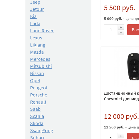
ID46
Jeep
5 500 руб.
Jetour
Kia
5 000 руб.
- цена д
Lada
В к
Land Rover
Lexus
LiXiang
Mazda
Mercedes
Mitsubishi
Nissan
Opel
Peugeot
Дистанционный 
Porsche
Chevrolet для мо
Renault
Saab
12 000 руб.
Scania
Skoda
11 500 руб.
- цена 
SsangYong
Subaru
В к