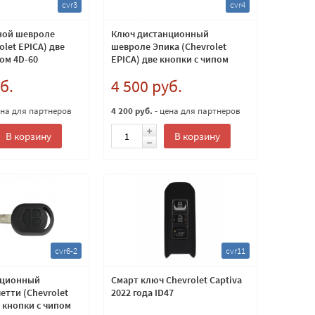
cvr3
cvr4
ной шевроле
Ключ дистанционный
olet EPICA) две
шевроле Эпика (Chevrolet
ом 4D-60
EPICA) две кнопки с чипом
4D60
б.
4 500 руб.
ена для партнеров
4 200 руб.
- цена для партнеров
В корзину
В корзину
cvr6-2
cvr11
нционный
Смарт ключ Chevrolet Captiva
етти (Chevrolet
2022 года ID47
 кнопки с чипом