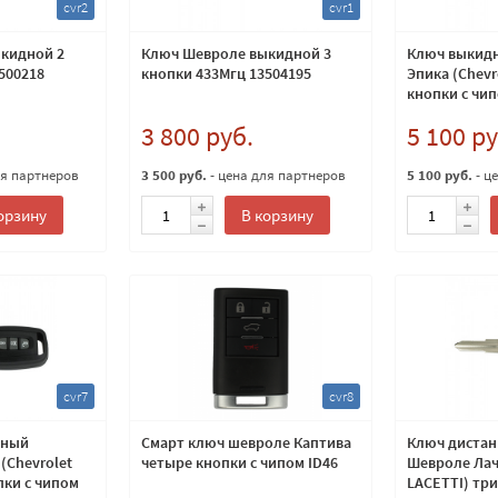
cvr2
cvr1
кидной 2
Ключ Шевроле выкидной 3
Ключ выкид
500218
кнопки 433Мгц 13504195
Эпика (Chevr
кнопки с чип
3 800 руб.
5 100 ру
ля партнеров
3 500 руб.
- цена для партнеров
5 100 руб.
- ц
орзину
В корзину
cvr7
cvr8
нный
Смарт ключ шевроле Каптива
Ключ диста
(Chevrolet
четыре кнопки с чипом ID46
Шевроле Лач
пки с чипом
LACETTI) три