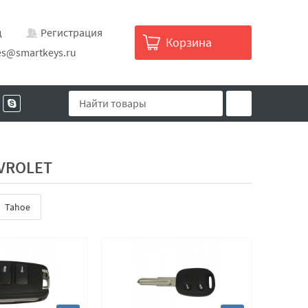
д
Регистрация
Корзина
es@smartkeys.ru
VROLET
Tahoe