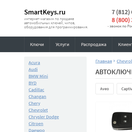
SmartKeys.ru
7 (812)
8 (800)
интернет-магазин по продаже
автомобильных ключей, чипов,
- звонок по Р
оборудования для программирования.
Ключи
Услуги
Распродажа
Клиен
Главная
Chevrol
Acura
Audi
АВТОКЛЮЧ
BMW Mini
BYD
Aveo
Capti
Cadillac
Changan
Chery
Chevrolet
Chrysler Dodge
Citroen
Daewoo