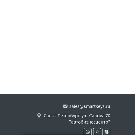
sales@smartkeys.ru
Санкт-Петербург, ул . Салова 70
"автобизнесцентр"