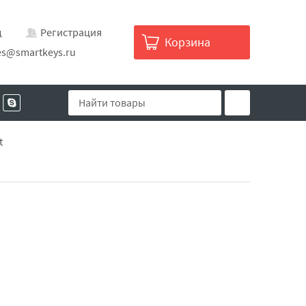
д
Регистрация
Корзина
es@smartkeys.ru
t