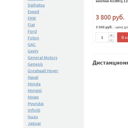
кнопки 433Мгц 13
Daihatsu
Exeed
3 800 руб.
FAW
Fiat
3 500 руб.
- цена д
Ford
В к
Foton
GAC
Geely
General Motors
Дистанционн
Genesis
Greatwall Hover
Haval
Honda
Hongqi
Howo
Hyundai
Infiniti
Isuzu
Jaguar