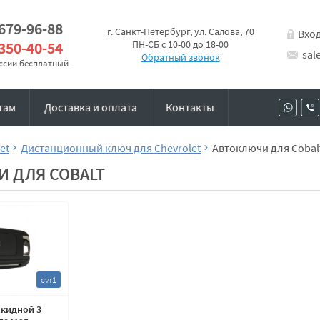
 679-96-88
г. Санкт-Петербург, ул. Салова, 70
Вхо
 350-40-54
ПН-СБ с 10-00 до 18-00
sal
Обратный звонок
оссии бесплатный -
там
Доставка и оплата
Контакты
et
Дистанционный ключ для Chevrolet
Автоключи для Cobal
 ДЛЯ COBALT
cvr1
кидной 3