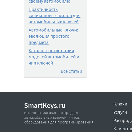
своему автомобилю
Практичность
силиконовых чехлов для
автомобильных ключей
Автомобильные ключи:
эволюция простого
предмета
Каталог соответствия
моделей автомобилей и
чип ключей
Все статьи
SmartKeys.ru
Ключи
Услуги
интернет-магазин по продаже
автомобильных ключей, чипов,
Распрод
оборудования для программирования.
Клиента