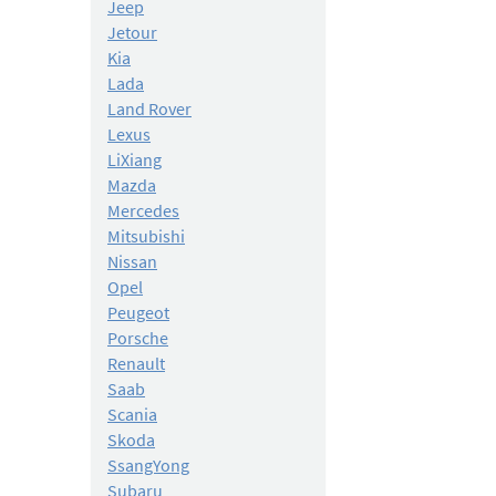
Jeep
Jetour
Kia
Lada
Land Rover
Lexus
LiXiang
Mazda
Mercedes
Mitsubishi
Nissan
Opel
Peugeot
Porsche
Renault
Saab
Scania
Skoda
SsangYong
Subaru