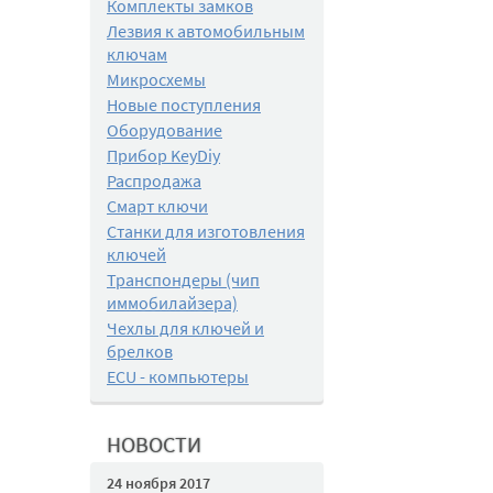
Комплекты замков
Лезвия к автомобильным
ключам
Микросхемы
Новые поступления
Оборудование
Прибор KeyDiy
Распродажа
Смарт ключи
Станки для изготовления
ключей
Транспондеры (чип
иммобилайзера)
Чехлы для ключей и
брелков
ECU - компьютеры
НОВОСТИ
24 ноября 2017