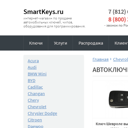
SmartKeys.ru
7 (812)
8 (800)
интернет-магазин по продаже
автомобильных ключей, чипов,
- звонок по Р
оборудования для программирования.
Ключи
Услуги
Распродажа
Клиен
Главная
Chevrol
Acura
Audi
АВТОКЛЮЧИ
BMW Mini
BYD
Cadillac
Changan
Chery
Chevrolet
Chrysler Dodge
Citroen
Ключ Шевроле вы
Daewoo