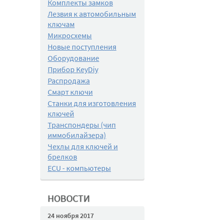
Комплекты замков
Лезвия к автомобильным
ключам
Микросхемы
Новые поступления
Оборудование
Прибор KeyDiy
Распродажа
Смарт ключи
Станки для изготовления
ключей
Транспондеры (чип
иммобилайзера)
Чехлы для ключей и
брелков
ECU - компьютеры
НОВОСТИ
24 ноября 2017