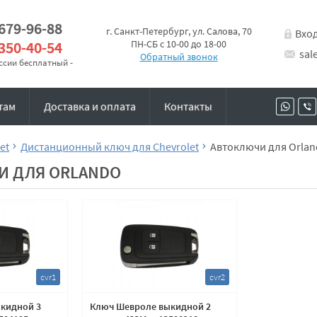
 679-96-88
г. Санкт-Петербург, ул. Салова, 70
Вхо
 350-40-54
ПН-СБ с 10-00 до 18-00
sal
Обратный звонок
оссии бесплатный -
там
Доставка и оплата
Контакты
et
Дистанционный ключ для Chevrolet
Автоключи для Orla
И ДЛЯ ORLANDO
cvr1
cvr2
кидной 3
Ключ Шевроле выкидной 2