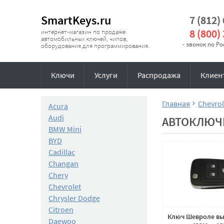
SmartKeys.ru
7 (812)
8 (800)
интернет-магазин по продаже
автомобильных ключей, чипов,
- звонок по Р
оборудования для программирования.
Ключи
Услуги
Распродажа
Клиен
Главная
Chevrol
Acura
Audi
АВТОКЛЮЧ
BMW Mini
BYD
Cadillac
Changan
Chery
Chevrolet
Chrysler Dodge
Citroen
Ключ Шевроле вы
Daewoo