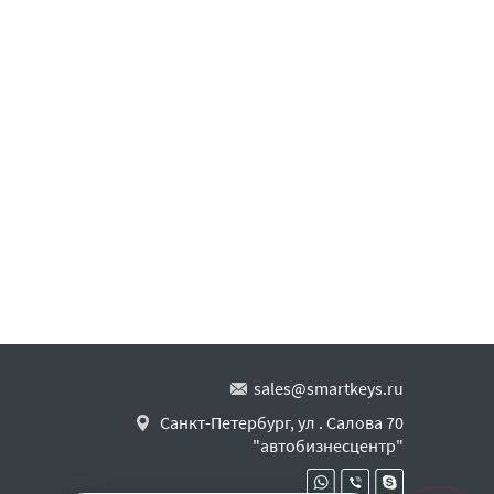
sales@smartkeys.ru
Санкт-Петербург, ул . Салова 70
"автобизнесцентр"