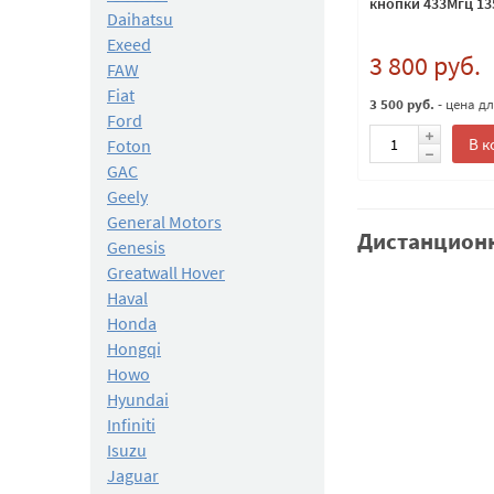
кнопки 433Мгц 13
Daihatsu
Exeed
3 800 руб.
FAW
Fiat
3 500 руб.
- цена д
Ford
В к
Foton
GAC
Geely
General Motors
Дистанционн
Genesis
Greatwall Hover
Haval
Honda
Hongqi
Howo
Hyundai
Infiniti
Isuzu
Jaguar