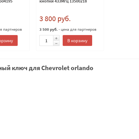
504195
кнопки 433Мгц 13500218
3 800 руб.
ля партнеров
3 500 руб.
- цена для партнеров
орзину
В корзину
ый ключ для Chevrolet orlando