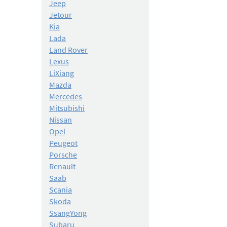
Jeep
Jetour
Kia
Lada
Land Rover
Lexus
LiXiang
Mazda
Mercedes
Mitsubishi
Nissan
Opel
Peugeot
Porsche
Renault
Saab
Scania
Skoda
SsangYong
Subaru