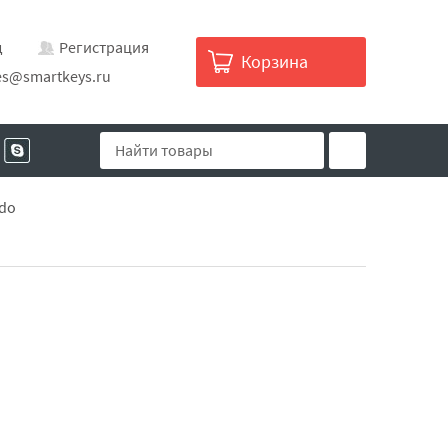
д
Регистрация
Корзина
es@smartkeys.ru
ndo