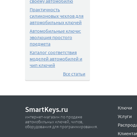
своему автомобилю
Практичность
силиконовых чехлов для
автомобильных ключей
Автомобильные ключи:
эволюция простого
предмета
Каталог соответствия
моделей автомобилей и
чип ключей
Все статьи
SmartKeys.ru
Ключи
Услуги
интернет-магазин по продаже
автомобильных ключей, чипов,
Распрод
оборудования для программирования.
Клиента