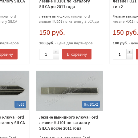
аталогу SILCA
лезвие HU101 по каталогу
лезвие FO21 
SILCA до 2011 года
тип 2
люча Ford
Лезвие выкидного ключа Ford
Лезвие выкидн
логу SILCA
лезвие HU101 по каталогу SILCA до
лезвие FO21 п
2011 года
2
150 руб.
150 руб
 партнеров
100 руб.
- цена для партнеров
100 руб.
- цен
орзину
В корзину
ffo38
fhu101-2
о ключа Ford
Лезвие выкидного ключа Ford
аталогу SILCA
лезвие HU101 по каталогу
SILCA после 2011 года
люча Ford
Лезвие выкидного ключа Ford