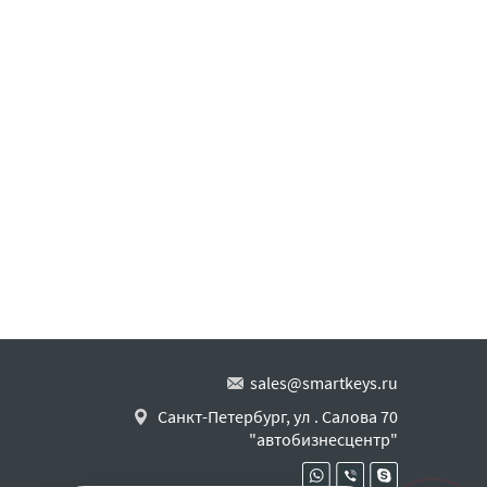
sales@smartkeys.ru
Санкт-Петербург, ул . Салова 70
"автобизнесцентр"