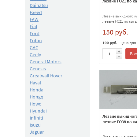
лезвие FO21 по к
Daihatsu
Exeed
Лезвие выкидного к
FAW
лезвие FO21 по ката
Fiat
150 руб.
Ford
Foton
100 руб.
- цена для
GAC
В к
Geely
General Motors
Genesis
Greatwall Hover
Haval
Honda
Hongqi
Howo
Hyundai
Лезвие выкидног
Infiniti
лезвие FO38 по к
Isuzu
Jaguar
Лезвие выкидного к