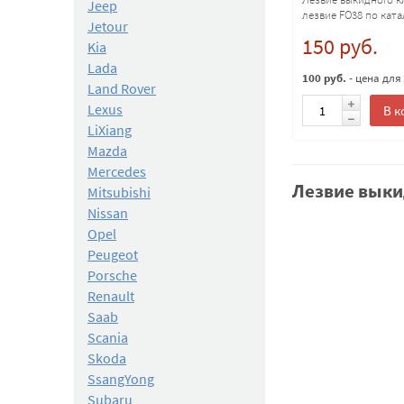
Jeep
лезвие FO38 по ката
Jetour
150 руб.
Kia
Lada
100 руб.
- цена для
Land Rover
Lexus
В к
LiXiang
Mazda
Mercedes
Лезвие выки
Mitsubishi
Nissan
Opel
Peugeot
Porsche
Renault
Saab
Scania
Skoda
SsangYong
Subaru