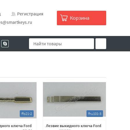
д
Регистрация
Корзина
es@smartkeys.ru
ffo21-2
fhu101-3
дного ключа Ford
Лезвие выкидного ключа Ford