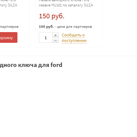
логу SILCA
лезвие HU101 по каталогу SILCA
после 2011 года
150 руб.
 партнеров
100 руб.
- цена для партнеров
Сообщить о
орзину
поступлении
дного ключа для ford