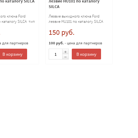
по каталогу SILCA
лезвие HU101 по каталогу
SILCA
ого ключа Ford
Лезвие выкидного ключа Ford
о каталогу SILCA тип
лезвие HU101 по каталогу SILCA
.
150 руб.
а для партнеров
100 руб.
- цена для партнеров
В корзину
В корзину