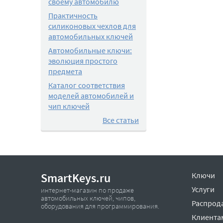
своему автомобилю
Практичность
силиконовых чехлов для
автомобильных ключей
Автомобильные ключи:
эволюция простого
предмета
Каталог соответствия
моделей автомобилей и
чип ключей
Все статьи
SmartKeys.ru
Ключи
Услуги
интернет-магазин по продаже
автомобильных ключей, чипов,
Распрод
оборудования для программирования.
Клиента