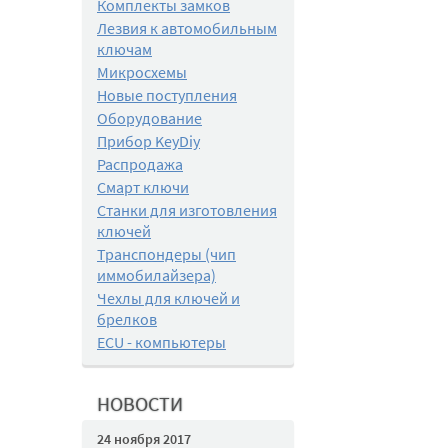
Комплекты замков
Лезвия к автомобильным
ключам
Микросхемы
Новые поступления
Оборудование
Прибор KeyDiy
Распродажа
Смарт ключи
Станки для изготовления
ключей
Транспондеры (чип
иммобилайзера)
Чехлы для ключей и
брелков
ECU - компьютеры
НОВОСТИ
24 ноября 2017