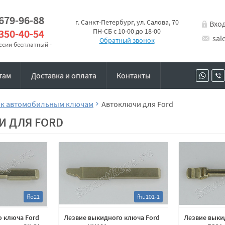
 679-96-88
г. Санкт-Петербург, ул. Салова, 70
Вхо
 350-40-54
ПН-СБ с 10-00 до 18-00
sal
Обратный звонок
оссии бесплатный -
там
Доставка и оплата
Контакты
 к автомобильным ключам
Автоключи для Ford
И ДЛЯ FORD
ffo21
fhu101-1
о ключа Ford
Лезвие выкидного ключа Ford
Лезвие выки