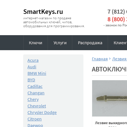
SmartKeys.ru
7 (812)
8 (800)
интернет-магазин по продаже
автомобильных ключей, чипов,
- звонок по Р
оборудования для программирования.
Ключи
Услуги
Распродажа
Клиен
Главная
Лезвия
Acura
Audi
АВТОКЛЮЧ
BMW Mini
BYD
Cadillac
Changan
Chery
Chevrolet
Chrysler Dodge
Citroen
Лезвие выкидног
Daewoo