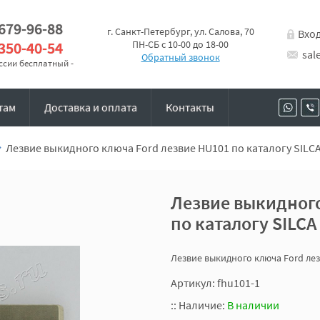
 679-96-88
г. Санкт-Петербург, ул. Салова, 70
Вхо
 350-40-54
ПН-СБ с 10-00 до 18-00
sal
Обратный звонок
оссии бесплатный -
там
Доставка и оплата
Контакты
Лезвие выкидного ключа Ford лезвие HU101 по каталогу SILCA
Лезвие выкидного
по каталогу SILCA
Лезвие выкидного ключа Ford лез
Артикул: fhu101-1
::
Наличие:
В наличии