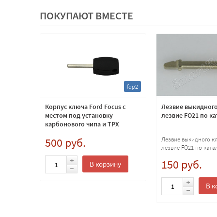
ПОКУПАЮТ ВМЕСТЕ
fdwo5
fdp2
ча Opel
Корпус ключа Ford Focus с
Лезвие выкидного
R по
местом под установку
лезвие FO21 по ка
карбонового чипа и TPX
лезвие HU101
pel
500 руб.
Лезвие выкидного к
 каталогу
лезвие FO21 по ката
150 руб.
В корзину
ну
В к