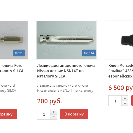
ffo21
fnsn14
 ключа Ford
Лезвие дистанционного ключа
Ключ Mercede
талогу SILCA
Nissan лезвие NSN14T по
"рыбка" 433
каталогу SILCA
европейских
люча Ford
Лезвие дистанционного ключа
6 500 ру
логу SILCA
Nissan лезвие NSN14T по каталогу
SILCA
200 руб.
орзину
В корзину