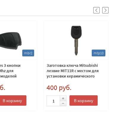
mbr2
mtp10
s 3 кнопки
Заготовка ключа Mitsubishi
Лезвие 
Mhz для
лезвие MIT11R с местом для
Mazda л
 моделей
установки керамического
каталог
транспондера и TPX
б.
400 руб.
Лезвие в
лезвие M
150 
В корзину
В корзину