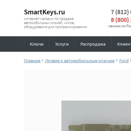
SmartKeys.ru
7 (812)
8 (800)
интернет-магазин по продаже
автомобильных ключей, чипов,
- звонок по Р
оборудования для программирования.
Ключи
Услуги
Распродажа
Клиен
Главная
Лезвия к автомобильным ключам
Ford