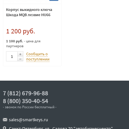
Корпус выкидного ключа
Шкода MQB лезвие HU66
1 200 руб.
1 100 руб.
- цена для
партнеров
Сообщить о
поступлении
7 (812) 679-96-88
8 (800) 350-40-54
- звонок по России бесплатный -
sales@smartkeys.ru
Санкт-Петербург, ул . Салова 70 "автобизнесцентр"