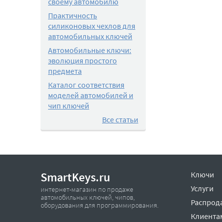
своему автомобилю
Практичность
силиконовых чехлов для
автомобильных ключей
Автомобильные ключи:
эволюция простого
предмета
Каталог соответствия
моделей автомобилей и
чип ключей
Все статьи
SmartKeys.ru
Ключи
Услуги
интернет-магазин по продаже
автомобильных ключей, чипов,
Распрод
оборудования для программирования.
Клиента