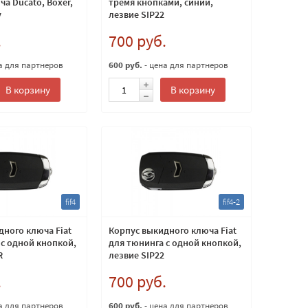
а Ducato, Boxer,
тремя кнопками, синий,
y
лезвие SIP22
.
700 руб.
а для партнеров
600 руб.
- цена для партнеров
В корзину
В корзину
fif4
fif4-2
дного ключа Fiat
Корпус выкидного ключа Fiat
 с одной кнопкой,
для тюнинга с одной кнопкой,
R
лезвие SIP22
.
700 руб.
а для партнеров
600 руб.
- цена для партнеров