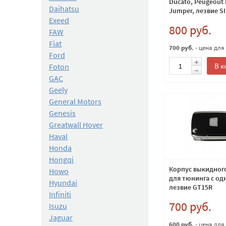
Ducato, Peugeout 
Daihatsu
Jumper, лезвие S
Exeed
800 руб.
FAW
Fiat
700 руб.
- цена для
Ford
В к
Foton
GAC
Geely
General Motors
Genesis
Greatwall Hover
Haval
Honda
Hongqi
Корпус выкидного
Howo
для тюнинга с од
Hyundai
лезвие GT15R
Infiniti
700 руб.
Isuzu
Jaguar
600 руб.
- цена для