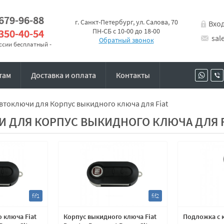
 679-96-88
г. Санкт-Петербург, ул. Салова, 70
Вхо
 350-40-54
ПН-СБ с 10-00 до 18-00
sal
Обратный звонок
оссии бесплатный -
там
Доставка и оплата
Контакты
втоключи для Корпус выкидного ключа для Fiat
 ДЛЯ КОРПУС ВЫКИДНОГО КЛЮЧА ДЛЯ F
fif1
fif2
 ключа Fiat
Корпус выкидного ключа Fiat
Подложка с 