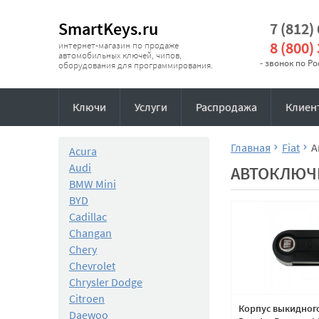
SmartKeys.ru
7 (812)
8 (800)
интернет-магазин по продаже
автомобильных ключей, чипов,
- звонок по Р
оборудования для программирования.
Ключи
Услуги
Распродажа
Клиен
Главная
Fiat
А
Acura
Audi
АВТОКЛЮЧИ
BMW Mini
BYD
Cadillac
Changan
Chery
Chevrolet
Chrysler Dodge
Citroen
Корпус выкидного
Daewoo