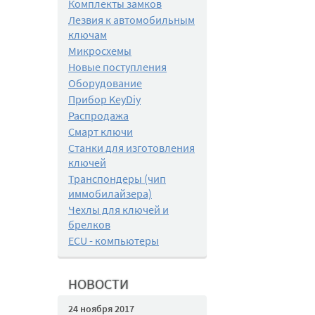
Комплекты замков
Лезвия к автомобильным
ключам
Микросхемы
Новые поступления
Оборудование
Прибор KeyDiy
Распродажа
Смарт ключи
Станки для изготовления
ключей
Транспондеры (чип
иммобилайзера)
Чехлы для ключей и
брелков
ECU - компьютеры
НОВОСТИ
24 ноября 2017