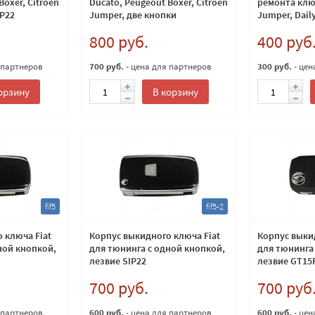
Boxer, Citroen
Ducato, Peugeout Boxer, Citroen
ремонта ключ
IP22
Jumper, две кнопки
Jumper, Dail
800 руб.
400 руб
 партнеров
700 руб.
- цена для партнеров
300 руб.
- цен
орзину
В корзину
fif5
fif5-2
 ключа Fiat
Корпус выкидного ключа Fiat
Корпус выки
ной кнопкой,
для тюнинга с одной кнопкой,
для тюнинга
лезвие SIP22
лезвие GT15
700 руб.
700 руб
 партнеров
600 руб.
- цена для партнеров
600 руб.
- цен