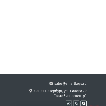
sales@smartkeys.ru
Санкт-Петербург, ул . Салова 70
"автобизнесцентр"