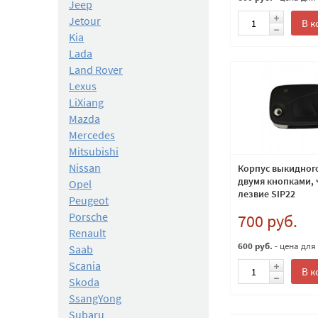
Jeep
Jetour
В к
Kia
Lada
Land Rover
Lexus
LiXiang
Mazda
Mercedes
Mitsubishi
Nissan
Корпус выкидного
двумя кнопками, 
Opel
лезвие SIP22
Peugeot
Porsche
700 руб.
Renault
600 руб.
- цена для
Saab
Scania
В к
Skoda
SsangYong
Subaru