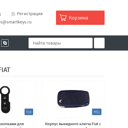
д
Регистрация
Корзина
es@smartkeys.ru
IAT
fi10
fif11
кнопками для
Корпус выкидного ключа Fiat с