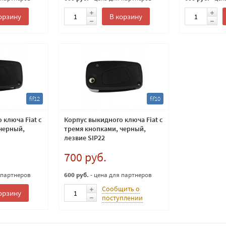
орзину
В корзину
fif12
fif10
 ключа Fiat с
Корпус выкидного ключа Fiat с
черный,
тремя кнопками, черный,
лезвие SIP22
700 руб.
 партнеров
600 руб.
- цена для партнеров
Сообщить о
орзину
поступлении