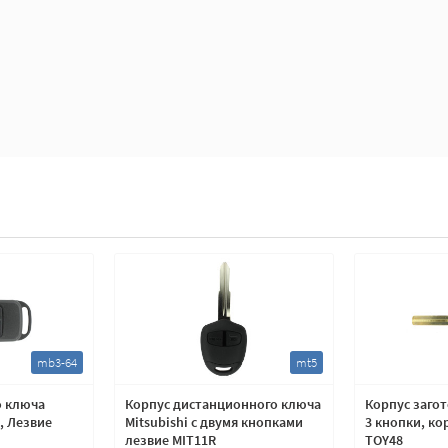
mb3-64
mt5
о ключа
Корпус дистанционного ключа
Корпус загот
, Лезвие
Mitsubishi с двумя кнопками
3 кнопки, ко
лезвие MIT11R
TOY48