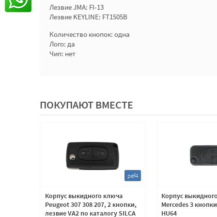
Лезвие JMA: FI-13
Лезвие KEYLINE: FT1505B
Количество кнопок: одна
Лого: да
Чип: нет
ПОКУПАЮТ ВМЕСТЕ
ci1
pef4
о
Корпус выкидного ключа
Корпус выкидног
XSARA
Peugeot 307 308 207, 2 кнопки,
Mercedes 3 кнопки
лезвие VA2 по каталогу SILCA
HU64