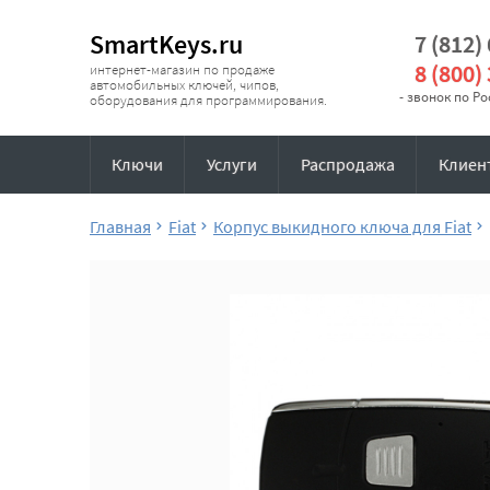
SmartKeys.ru
7 (812)
8 (800)
интернет-магазин по продаже
автомобильных ключей, чипов,
- звонок по Р
оборудования для программирования.
Ключи
Услуги
Распродажа
Клиен
Главная
Fiat
Корпус выкидного ключа для Fiat