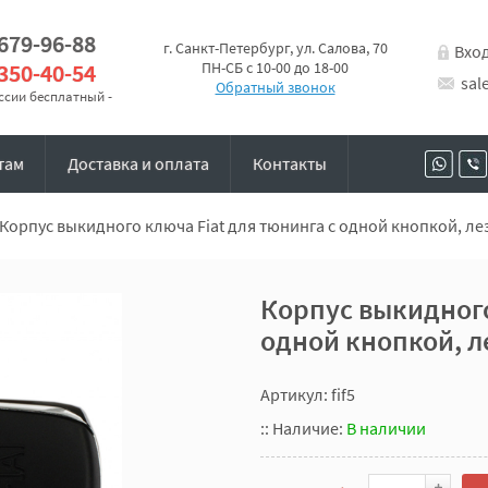
 679-96-88
г. Санкт-Петербург, ул. Салова, 70
Вхо
 350-40-54
ПН-СБ с 10-00 до 18-00
sal
Обратный звонок
оссии бесплатный -
там
Доставка и оплата
Контакты
Корпус выкидного ключа Fiat для тюнинга с одной кнопкой, ле
Корпус выкидного
одной кнопкой, л
Артикул: fif5
::
Наличие:
В наличии