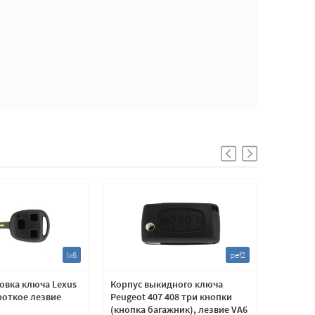
lx6
pef2
овка ключа Lexus
Корпус выкидного ключа
Корпус 
роткое лезвие
Peugeot 407 408 три кнопки
для уст
(кнопка багажник), лезвие VA6
лезвие 