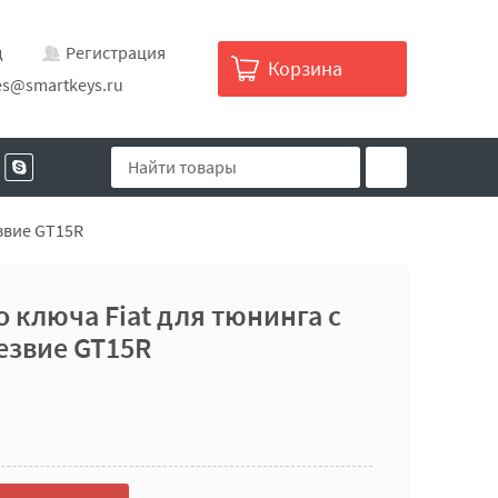
д
Регистрация
Корзина
es@smartkeys.ru
звие GT15R
 ключа Fiat для тюнинга с
езвие GT15R