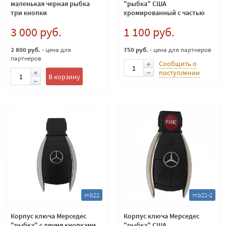
маленькая черная рыбка
"рыбка" США
три кнопки
хромированный с частью
для батарей
3 000 руб.
1 100 руб.
2 800 руб.
- цена для
750 руб.
- цена для партнеров
партнеров
Сообщить о
поступлении
В корзину
mb22
mb21-2
Корпус ключа Мерседес
Корпус ключа Мерседес
"рыбка" с двумя кнопками
"рыбка" США