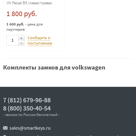
VW Passat B5 (левая/правая,
старые модели)
1 800 руб.
1 600 руб.
- цена для
партнеров
Сообщить о
поступлении
Комплекты замков для volkswagen
7 (812) 679-96-88
8 (800) 350-40-54
- звонок по России бесплатный -
sales@smartkeys.ru