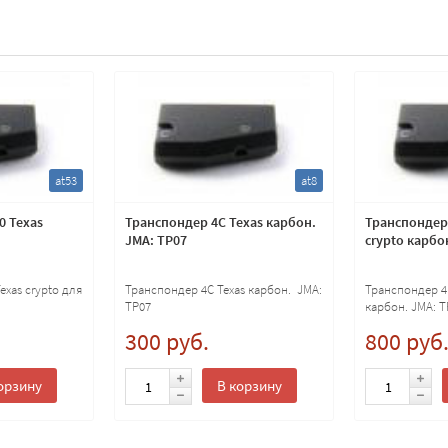
at53
at8
0 Texas
Транспондер 4C Texas карбон.
Транспондер 
JMA: TP07
crypto карбо
exas crypto для
Транспондер 4C Texas карбон. JMA:
Транспондер 4D
TP07
карбон. JMA: T
300 руб.
800 руб
орзину
В корзину