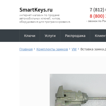
SmartKeys.ru
7 (812)
8 (800)
интернет-магазин по продаже
автомобильных ключей, чипов,
- звонок по Р
оборудования для программирования.
Ключи
Услуги
Распродажа
Клиен
Главная
Комплекты замков
VW
Вставка замка 