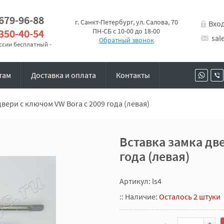
 679-96-88
г. Санкт-Петербург, ул. Салова, 70
Вхо
 350-40-54
ПН-СБ с 10-00 до 18-00
sal
Обратный звонок
оссии бесплатный -
там
Доставка и оплата
Контакты
двери с ключом VW Bora с 2009 года (левая)
Вставка замка две
года (левая)
Артикул: ls4
::
Наличие:
Осталось 2 штуки