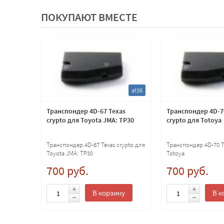
ПОКУПАЮТ ВМЕСТЕ
ns12
at36
о ключа
Транспондер 4D-67 Texas
Транспондер 4D-7
crypto для Toyota JMA: TP30
crypto для Totoya
Транспондер 4D-67 Texas crypto для
Транспондер 4D-70 T
Toyota JMA: TP30
Totoya
700 руб.
700 руб.
ну
В корзину
В к