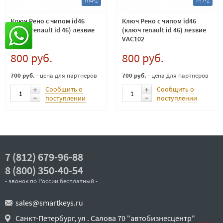
rn4-2
rn7-2
Ключ Рено с чипом id46
Ключ Рено с чипом id46
(ключ renault id 46) лезвие
(ключ renault id 46) лезвие
NE73
VAC102
800 руб.
800 руб.
700 руб.
- цена для партнеров
700 руб.
- цена для партнеров
Сообщить о
Сообщить о
поступлении
поступлении
7 (812) 679-96-88
8 (800) 350-40-54
- звонок по России бесплатный -
sales@smartkeys.ru
Санкт-Петербург, ул . Салова 70 "автобизнесцентр"