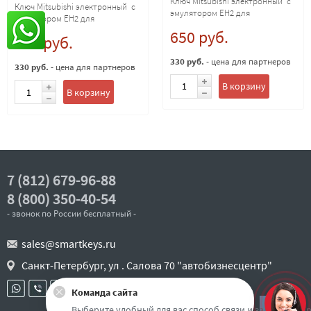
Ключ Mitsubishi электронный с
MIT11
Ключ Mitsubishi электронный с
эмулятором EH2 для
эмулятором EH2 для
копирования 4D транспондеров,
копирования 4D транспондеров,
650 руб.
лезвие MIT11
650 руб.
лезвие MIT8
330 руб.
- цена для партнеров
330 руб.
- цена для партнеров
В корзину
В корзину
7 (812) 679-96-88
8 (800) 350-40-54
- звонок по России бесплатный -
sales@smartkeys.ru
Санкт-Петербург, ул . Салова 70 "автобизнесцентр"
Команда сайта
Наверх
Выберите удобный для вас способ связи и задайте воп