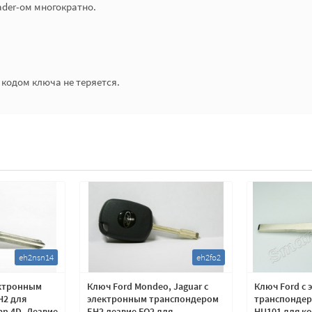
ader-ом многократно.
кодом ключа не теряется.
eh2nsn14
eh2fo2
ектронным
Ключ Ford Mondeo, Jaguar с
Ключ Ford с
H2 для
электронным транспондером
транспондер
an 4D. Лезвие
EH2 лезвие FO2 для
HU101 для к