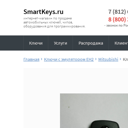
SmartKeys.ru
7 (812)
8 (800)
интернет-магазин по продаже
автомобильных ключей, чипов,
- звонок по Р
оборудования для программирования.
Ключи
Услуги
Распродажа
Клиен
Главная
Ключи с эмулятором EH2
Mitsubishi
Кл