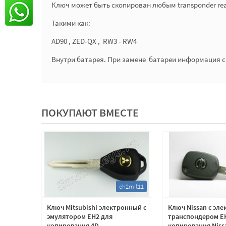
Ключ может быть скопирован любым transponder re
Такими как:
AD90 , ZED-QX , RW3 - RW4
Внутри батарея. При замене батареи информация с 
ПОКУПАЮТ ВМЕСТЕ
eh2nsn11
eh2mit11
нным
Ключ Mitsubishi электронный с
Ключ Nissan с эл
я
эмулятором EH2 для
транспондером E
. Лезвие
копирования 4D
копирования Niss