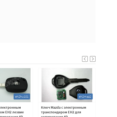
eh2hu101
eh2maz2
 электронным
Ключ Mazda с электронным
Ключ Ma
ом EH2 лезвие
транспондером EH2 для
транспо
опирования 4D
копирования 4D
копиро