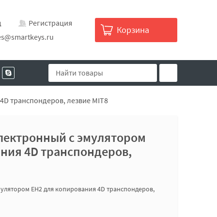
д
Регистрация
Корзина
es@smartkeys.ru
 4D транспондеров, лезвие MIT8
электронный с эмулятором
ния 4D транспондеров,
эмулятором EH2 для копирования 4D транспондеров,