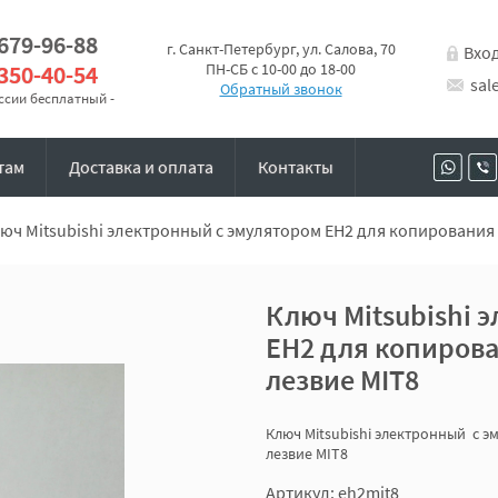
 679-96-88
г. Санкт-Петербург, ул. Салова, 70
Вхо
 350-40-54
ПН-СБ с 10-00 до 18-00
sal
Обратный звонок
оссии бесплатный -
там
Доставка и оплата
Контакты
юч Mitsubishi электронный с эмулятором EH2 для копирования
Ключ Mitsubishi 
EH2 для копирова
лезвие MIT8
Ключ Mitsubishi электронный с 
лезвие MIT8
Артикул: eh2mit8