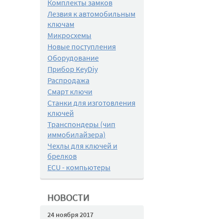
Комплекты замков
Лезвия к автомобильным
ключам
Микросхемы
Новые поступления
Оборудование
Прибор KeyDiy
Распродажа
Смарт ключи
Станки для изготовления
ключей
Транспондеры (чип
иммобилайзера)
Чехлы для ключей и
брелков
ECU - компьютеры
НОВОСТИ
24 ноября 2017