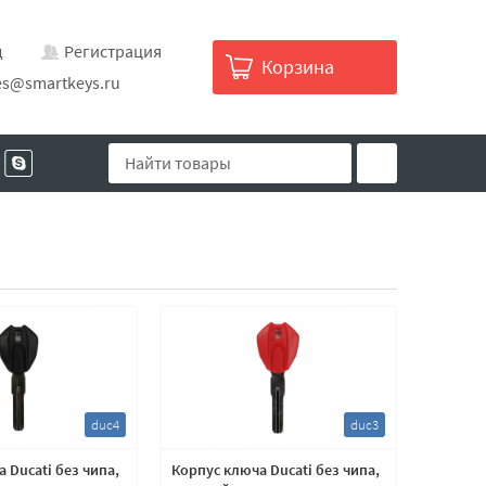
д
Регистрация
Корзина
es@smartkeys.ru
duc4
duc3
 Ducati без чипа,
Корпус ключа Ducati без чипа,