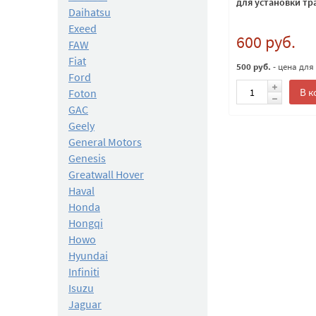
для установки т
Daihatsu
Exeed
600 руб.
FAW
Fiat
500 руб.
- цена для
Ford
В к
Foton
GAC
Geely
General Motors
Genesis
Greatwall Hover
Haval
Honda
Hongqi
Howo
Hyundai
Infiniti
Isuzu
Jaguar