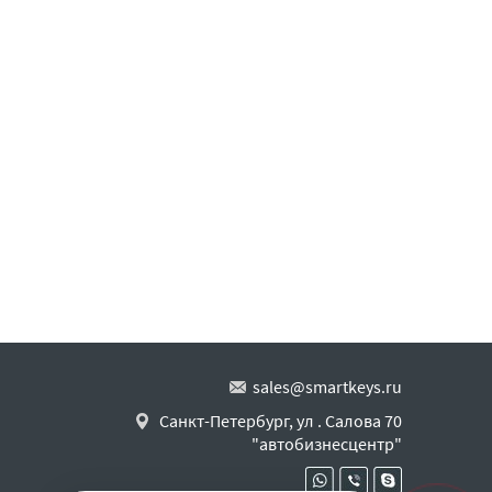
sales@smartkeys.ru
Санкт-Петербург, ул . Салова 70
"автобизнесцентр"