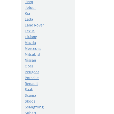
Jeep
Jetour
Kia
Lada
Land Rover
Lexus
LiXiang
Mazda
Mercedes
Mitsubishi
Nissan
Opel
Peugeot
Porsche
Renault
Saab
Scania
Skoda
SsangYong
Subaru