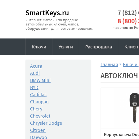
SmartKeys.ru
7 (812)
8 (800)
интернет-магазин по продаже
автомобильных ключей, чипов,
- звонок по Р
оборудования для программирования.
Ключи
Услуги
Распродажа
Клиен
Главная
Ключи 
Acura
Audi
АВТОКЛЮЧИ
BMW Mini
BYD
Cadillac
Changan
Chery
Chevrolet
Chrysler Dodge
Citroen
Корпус ключа Duc
Daewoo