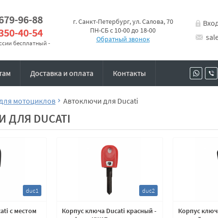
 679-96-88
г. Санкт-Петербург, ул. Салова, 70
Вхо
 350-40-54
ПН-СБ с 10-00 до 18-00
sal
Обратный звонок
оссии бесплатный -
там
Доставка и оплата
Контакты
для мотоциклов
Автоключи для Ducati
 ДЛЯ DUCATI
duc1
duc2
ati с местом
Корпус ключа Ducati красный -
Корпус ключа