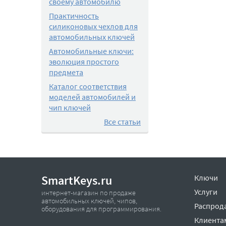
своему автомобилю
Практичность
силиконовых чехлов для
автомобильных ключей
Автомобильные ключи:
эволюция простого
предмета
Каталог соответствия
моделей автомобилей и
чип ключей
Все статьи
SmartKeys.ru
Ключи
Услуги
интернет-магазин по продаже
автомобильных ключей, чипов,
Распрод
оборудования для программирования.
Клиента