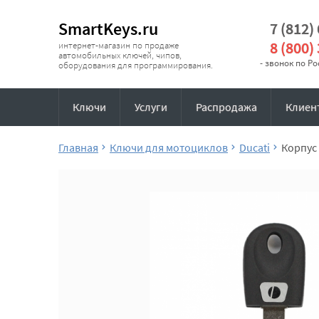
SmartKeys.ru
7 (812)
8 (800)
интернет-магазин по продаже
автомобильных ключей, чипов,
- звонок по Р
оборудования для программирования.
Ключи
Услуги
Распродажа
Клиен
Главная
Ключи для мотоциклов
Ducati
Корпус 