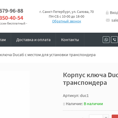
 679-96-88
г. Санкт-Петербург, ул. Салова, 70
Вхо
 350-40-54
ПН-СБ с 10-00 до 18-00
sal
Обратный звонок
оссии бесплатный -
там
Доставка и оплата
Контакты
ключа Ducati с местом для установки транспондера
Корпус ключа Duc
транспондера
Артикул: duc1
::
Наличие:
В наличии