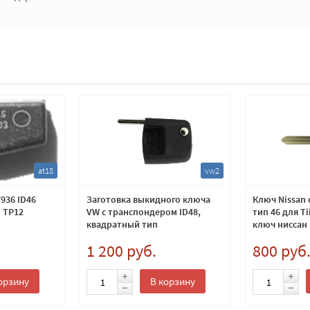
at18
vw2
936 ID46
Заготовка выкидного ключа
Ключ Nissan
: TP12
VW с транспондером ID48,
тип 46 для Ti
квадратный тип
ключ ниссан 
1 200 руб.
800 руб
орзину
В корзину