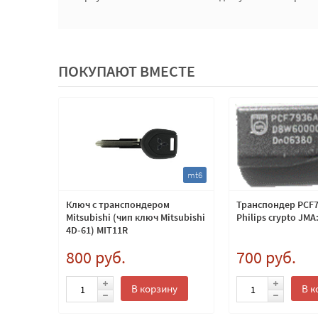
ПОКУПАЮТ ВМЕСТЕ
vl1
mt6
,
Ключ с транспондером
Транспондер PCF7
естом
Mitsubishi (чип ключ Mitsubishi
Philips crypto JMA
ондера
4D-61) MIT11R
800 руб.
700 руб.
о
В корзину
В к
ии