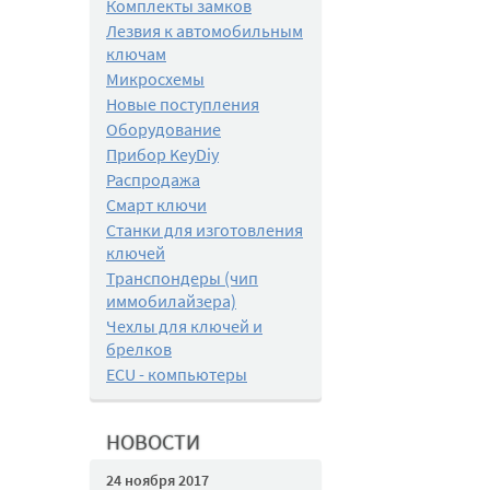
Комплекты замков
Лезвия к автомобильным
ключам
Микросхемы
Новые поступления
Оборудование
Прибор KeyDiy
Распродажа
Смарт ключи
Станки для изготовления
ключей
Транспондеры (чип
иммобилайзера)
Чехлы для ключей и
брелков
ECU - компьютеры
НОВОСТИ
24 ноября 2017