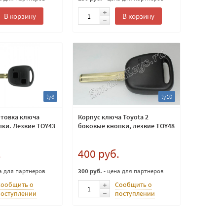
В корзину
В корзину
ty8
ty10
отовка ключа
Корпус ключа Toyota 2
пки. Лезвие TOY43
боковые кнопки, лезвие TOY48
.
400 руб.
а для партнеров
300 руб.
- цена для партнеров
Сообщить о
Сообщить о
поступлении
поступлении