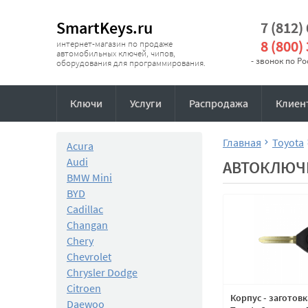
SmartKeys.ru
7 (812)
8 (800)
интернет-магазин по продаже
автомобильных ключей, чипов,
- звонок по Р
оборудования для программирования.
Ключи
Услуги
Распродажа
Клиен
Главная
Toyota
Acura
Audi
АВТОКЛЮЧ
BMW Mini
BYD
Cadillac
Changan
Chery
Chevrolet
Chrysler Dodge
Citroen
Корпус - заготов
Daewoo