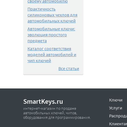
своему автомобилю
Практичность
силиконовых чехлов для
автомобильных ключей
Автомобильные ключи:
эволюция простого
предмета
Каталог соответствия
моделей автомобилей и
чип ключей
Все статьи
SmartKeys.ru
Ключи
Услуги
интернет-магазин по продаже
автомобильных ключей, чипов,
Распрод
оборудования для программирования.
Клиента