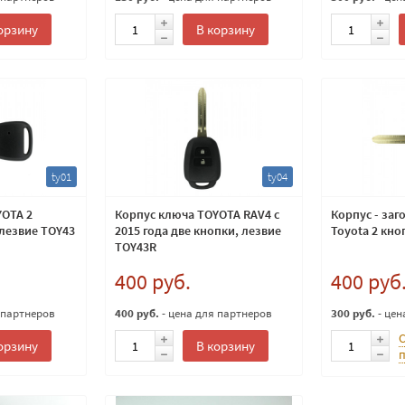
орзину
В корзину
ty01
ty04
YOTA 2
Корпус ключа TOYOTA RAV4 с
Корпус - заг
лезвие TOY43
2015 года две кнопки, лезвие
Toyota 2 кно
TOY43R
400 руб.
400 руб
 партнеров
400 руб.
- цена для партнеров
300 руб.
- цен
орзину
В корзину