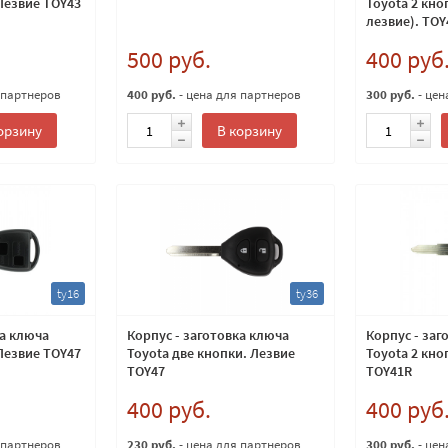
 Лезвие TOY43
Toyota 2 кно
лезвие). TOY
500 руб.
400 руб
 партнеров
400 руб.
- цена для партнеров
300 руб.
- цен
орзину
В корзину
ty16
ty36
ка ключа
Корпус - заготовка ключа
Корпус - заг
 Лезвие TOY47
Toyota две кнопки. Лезвие
Toyota 2 кно
TOY47
TOY41R
400 руб.
400 руб
 партнеров
230 руб.
- цена для партнеров
300 руб.
- цен