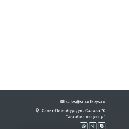
sales@smartkeys.ru
Санкт-Петербург, ул . Салова 70
"автобизнесцентр"