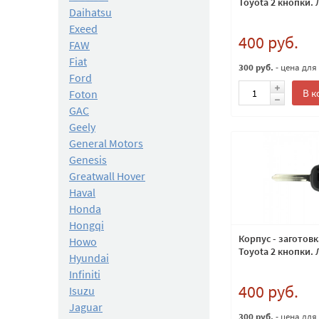
Toyota 2 кнопки.
Daihatsu
Exeed
400 руб.
FAW
Fiat
300 руб.
- цена для
Ford
В к
Foton
GAC
Geely
General Motors
Genesis
Greatwall Hover
Haval
Honda
Hongqi
Корпус - заготов
Howo
Toyota 2 кнопки.
Hyundai
Infiniti
400 руб.
Isuzu
Jaguar
300 руб.
- цена для