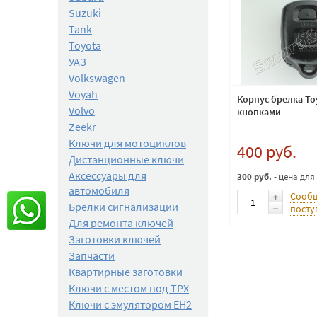
Suzuki
Tank
Toyota
УАЗ
Volkswagen
Voyah
Корпус брелка To
Volvo
кнопками
Zeekr
Ключи для мотоциклов
400 руб.
Дистанционные ключи
Аксессуары для
300 руб.
- цена для
автомобиля
Сообщ
Брелки сигнализации
посту
Для ремонта ключей
Заготовки ключей
Запчасти
Квартирные заготовки
Ключи с местом под TPX
Ключи с эмулятором EH2