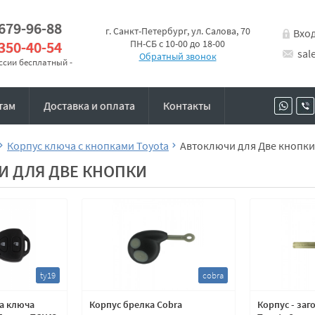
 679-96-88
г. Санкт-Петербург, ул. Салова, 70
Вхо
 350-40-54
ПН-СБ с 10-00 до 18-00
sal
Обратный звонок
оссии бесплатный -
там
Доставка и оплата
Контакты
Корпус ключа с кнопками Toyota
Автоключи для Две кнопки
И ДЛЯ ДВЕ КНОПКИ
ty19
cobra
ка ключа
Корпус брелка Cobra
Корпус - заг