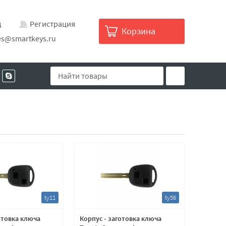
д
Регистрация
Корзина
es@smartkeys.ru
ty11
ty56
отовка ключа
Корпус - заготовка ключа