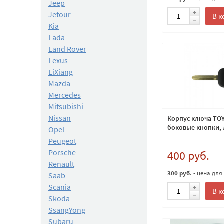
Jeep
Jetour
В к
Kia
Lada
Land Rover
Lexus
LiXiang
Mazda
Mercedes
Mitsubishi
Nissan
Корпус ключа TO
боковые кнопки, 
Opel
Peugeot
Porsche
400 руб.
Renault
300 руб.
- цена для
Saab
Scania
В к
Skoda
SsangYong
Subaru