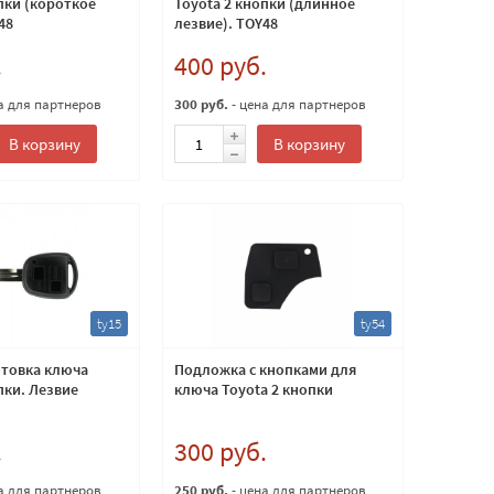
пки (короткое
Toyota 2 кнопки (длинное
48
лезвие). TOY48
.
400 руб.
а для партнеров
300 руб.
- цена для партнеров
В корзину
В корзину
ty15
ty54
отовка ключа
Подложка с кнопками для
пки. Лезвие
ключа Toyota 2 кнопки
.
300 руб.
а для партнеров
250 руб.
- цена для партнеров