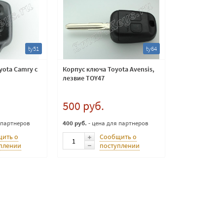
ty51
ty64
yota Camry с
Корпус ключа Toyota Avensis,
лезвие TOY47
500 руб.
 партнеров
400 руб.
- цена для партнеров
ить о
Сообщить о
плении
поступлении