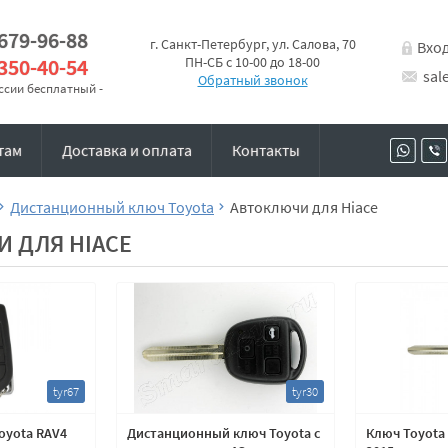
 679-96-88
г. Санкт-Петербург, ул. Салова, 70
Вхо
 350-40-54
ПН-СБ с 10-00 до 18-00
sal
Обратный звонок
оссии бесплатный -
там
Доставка и оплата
Контакты
Дистанционный ключ Toyota
Автоключи для Hiace
 ДЛЯ HIACE
tyr67
tyr30
oyota RAV4
Дистанционный ключ Toyota с
Ключ Toyota 