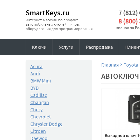
SmartKeys.ru
7 (812)
8 (800)
интернет-магазин по продаже
автомобильных ключей, чипов,
- звонок по Р
оборудования для программирования.
Ключи
Услуги
Распродажа
Клиен
Главная
Toyota
Acura
Audi
АВТОКЛЮЧИ
BMW Mini
BYD
Cadillac
Changan
Chery
Chevrolet
Chrysler Dodge
Citroen
Выкидной ключ T
Daewoo