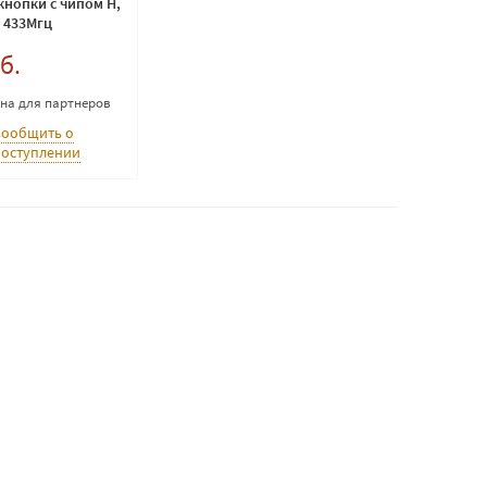
 кнопки с чипом H,
 433Мгц
б.
ена для партнеров
Сообщить о
поступлении