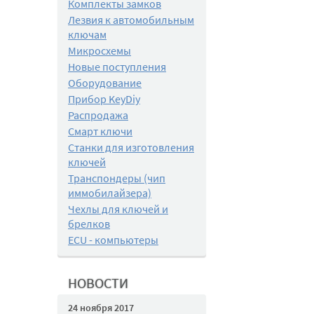
Комплекты замков
Лезвия к автомобильным
ключам
Микросхемы
Новые поступления
Оборудование
Прибор KeyDiy
Распродажа
Смарт ключи
Станки для изготовления
ключей
Транспондеры (чип
иммобилайзера)
Чехлы для ключей и
брелков
ECU - компьютеры
НОВОСТИ
24 ноября 2017