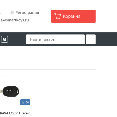
д
Регистрация
Корзина
es@smartkeys.ru
tyr66
RAV4 LC200 Hiace с