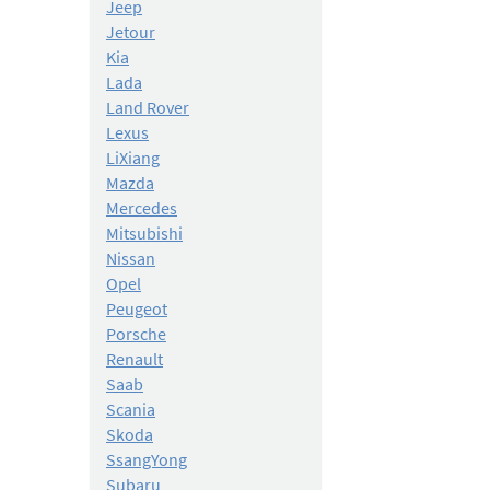
Jeep
Jetour
Kia
Lada
Land Rover
Lexus
LiXiang
Mazda
Mercedes
Mitsubishi
Nissan
Opel
Peugeot
Porsche
Renault
Saab
Scania
Skoda
SsangYong
Subaru