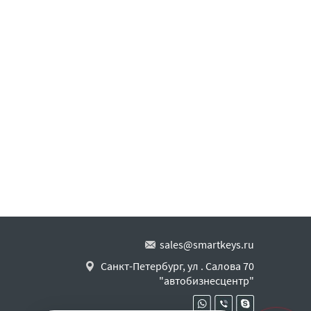
sales@smartkeys.ru
Санкт-Петербург, ул . Салова 70
"автобизнесцентр"