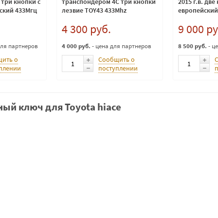
5 три кнопки с
транспондером 4C три кнопки
2015 г.в. две
ский 433Мгц
лезвие TOY43 433Mhz
европейский
4 300 руб.
9 000 ру
для партнеров
4 000 руб.
- цена для партнеров
8 500 руб.
- ц
ить о
Сообщить о
плении
поступлении
ый ключ для Toyota hiace