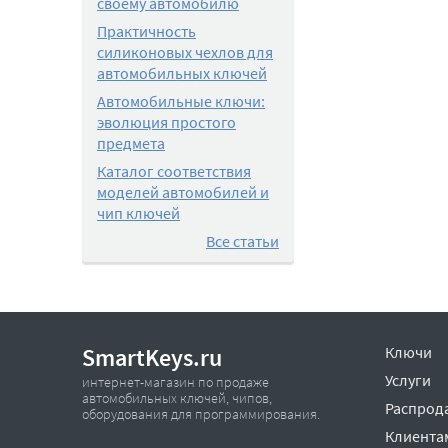
своему автомобилю
Практичность
силиконовых чехлов для
автомобильных ключей
Автомобильные ключи:
эволюция простого
предмета
Каталог соответствия
моделей автомобилей и
чип ключей
Все статьи
SmartKeys.ru
Ключи
Услуги
интернет-магазин по продаже
автомобильных ключей, чипов,
Распрод
оборудования для программирования.
Клиента