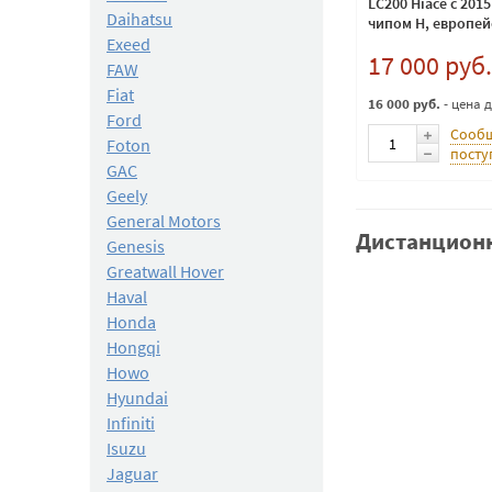
LC200 Hiace с 201
Daihatsu
чипом H, европей
Exeed
17 000 руб.
FAW
Fiat
16 000 руб.
- цена 
Ford
Сообщ
Foton
посту
GAC
Geely
General Motors
Дистанционн
Genesis
Greatwall Hover
Haval
Honda
Hongqi
Howo
Hyundai
Infiniti
Isuzu
Jaguar