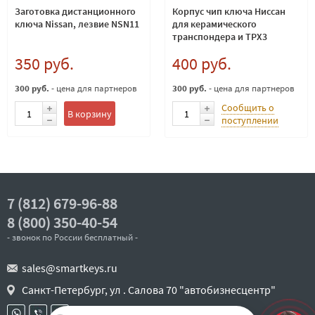
Заготовка дистанционного
Корпус чип ключа Ниссан
ключа Nissan, лезвие NSN11
для керамического
транспондера и TPX3
350 руб.
400 руб.
300 руб.
- цена для партнеров
300 руб.
- цена для партнеров
Сообщить о
В корзину
поступлении
7 (812) 679-96-88
8 (800) 350-40-54
- звонок по России бесплатный -
sales@smartkeys.ru
Санкт-Петербург, ул . Салова 70 "автобизнесцентр"