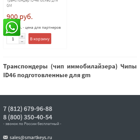
Транспондер ID-46 locked для
GM
900 руб.
800 руб.
- цена для партнеров
В корзину
Транспондеры (чип иммобилайзера) Чипы
ID46 подготовленные для gm
7 (812) 679-96-88
8 (800) 350-40-54
- звонок по России бесплатный -
sales@smartkeys.ru