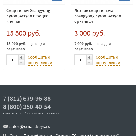
Смарт ключ Ssangyong
Лезвие смарт ключа
Kyron, Actyon new две
Ssangyong Kyron, Actyon -
кнопки
оригинал
15 500 руб.
3 000 руб.
15 000 руб.
- цена для
2 900 руб.
- цена для
партнеров
партнеров
Сообщить о
Сообщить о
поступлении
поступлении
7 (812) 679-96-88
8 (800) 350-40-54
- звонок по России бесплатный -
sales@smartkeys.ru
Санкт-Петербург, ул . Салова 70 "автобизнесцентр"