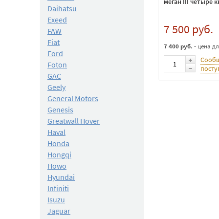
меган III четыре 
Daihatsu
Exeed
7 500 руб.
FAW
Fiat
7 400 руб.
- цена д
Ford
Сообщ
Foton
посту
GAC
Geely
General Motors
Genesis
Greatwall Hover
Haval
Honda
Hongqi
Howo
Hyundai
Infiniti
Isuzu
Jaguar