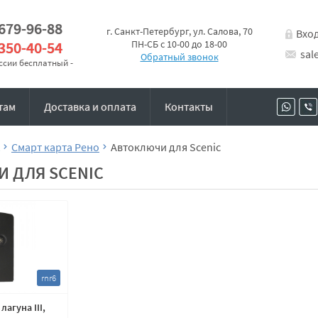
 679-96-88
г. Санкт-Петербург, ул. Салова, 70
Вхо
 350-40-54
ПН-СБ с 10-00 до 18-00
sal
Обратный звонок
оссии бесплатный -
там
Доставка и оплата
Контакты
Смарт карта Рено
Автоключи для Scenic
 ДЛЯ SCENIC
rnr6
лагуна III,