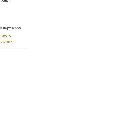
кнопки
ля партнеров
ить о
плении