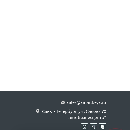
sales@smartkeys.ru
Санкт-Петербург, ул . Салова 70
"автобизнесцентр"