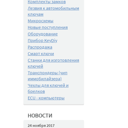
Комплекты замков
Лезвия к автомобильным
ключам
Микросхемы
Новые поступления
Оборудование
Прибор KeyDiy
Распродажа
Смарт ключи
Станки для изготовления
ключей
Транспондеры (чип
иммобилайзера)
Чехлы для ключей и
брелков
ECU - компьютеры
НОВОСТИ
24 ноября 2017