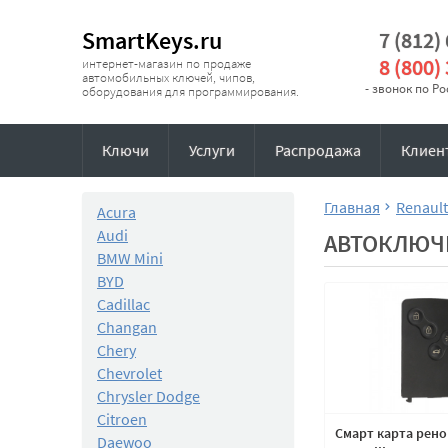
SmartKeys.ru
7 (812)
8 (800)
интернет-магазин по продаже
автомобильных ключей, чипов,
- звонок по Р
оборудования для программирования.
Ключи
Услуги
Распродажа
Клиен
Главная
Renault
Acura
Audi
АВТОКЛЮЧИ
BMW Mini
BYD
Cadillac
Changan
Chery
Chevrolet
Chrysler Dodge
Citroen
Смарт карта рено 
Daewoo