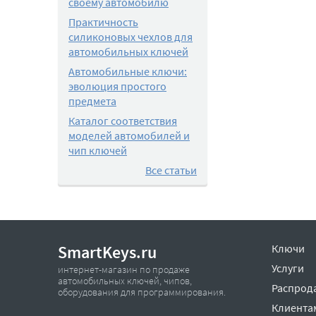
своему автомобилю
Практичность
силиконовых чехлов для
автомобильных ключей
Автомобильные ключи:
эволюция простого
предмета
Каталог соответствия
моделей автомобилей и
чип ключей
Все статьи
SmartKeys.ru
Ключи
Услуги
интернет-магазин по продаже
автомобильных ключей, чипов,
Распрод
оборудования для программирования.
Клиента