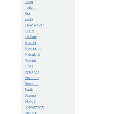
Jeep
Jetour
Kia
Lada
Land Rover
Lexus
LiXiang
Mazda
Mercedes
Mitsubishi
Nissan
Opel
Peugeot
Porsche
Renault
Saab
Scania
Skoda
SsangYong
Subaru