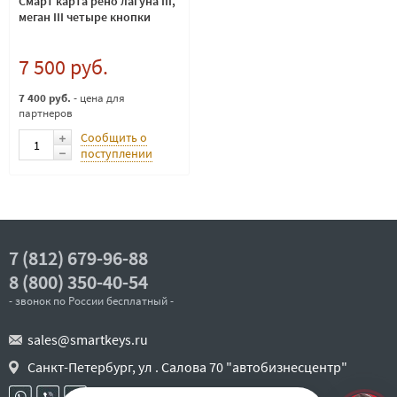
Смарт карта рено лагуна III,
меган III четыре кнопки
7 500 руб.
7 400 руб.
- цена для
партнеров
Сообщить о
поступлении
7 (812) 679-96-88
8 (800) 350-40-54
- звонок по России бесплатный -
sales@smartkeys.ru
Санкт-Петербург, ул . Салова 70 "автобизнесцентр"