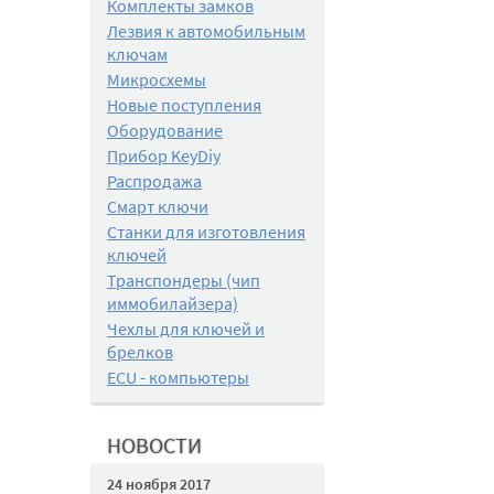
Комплекты замков
Лезвия к автомобильным
ключам
Микросхемы
Новые поступления
Оборудование
Прибор KeyDiy
Распродажа
Смарт ключи
Станки для изготовления
ключей
Транспондеры (чип
иммобилайзера)
Чехлы для ключей и
брелков
ECU - компьютеры
НОВОСТИ
24 ноября 2017