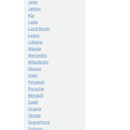
Jeep
Jetour
Kia
Lada
Land Rover
Lexus
LiXiang
Mazda
Mercedes
Mitsubishi
Nissan
Opel
Peugeot
Porsche
Renault
Saab
Scania
Skoda
SsangYong
Subaru