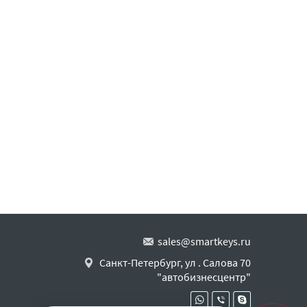
sales@smartkeys.ru
Санкт-Петербург, ул . Салова 70
"автобизнесцентр"