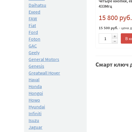
четыре кнопки, 
Daihatsu
433Мгц
Exeed
15 800 руб.
FAW
Fiat
15 500 руб.
- цена 
Ford
В к
Foton
GAC
Geely
General Motors
Смарт ключ 
Genesis
Greatwall Hover
Haval
Honda
Hongqi
Howo
Hyundai
Infiniti
Isuzu
Jaguar