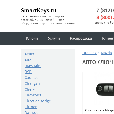
SmartKeys.ru
7 (812)
8 (800)
интернет-магазин по продаже
автомобильных ключей, чипов,
- звонок по Р
оборудования для программирования.
Ключи
Услуги
Распродажа
Клиен
Главная
Mazda
Acura
Audi
АВТОКЛЮЧИ
BMW Mini
BYD
Cadillac
Changan
Chery
Chevrolet
Chrysler Dodge
Citroen
Смарт ключ Мазда
Daewoo