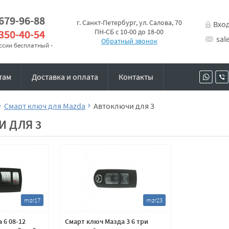
 679-96-88
г. Санкт-Петербург, ул. Салова, 70
Вхо
 350-40-54
ПН-СБ с 10-00 до 18-00
sal
Обратный звонок
оссии бесплатный -
там
Доставка и оплата
Контакты
Смарт ключ для Mazda
Автоключи для 3
 ДЛЯ 3
mzr17
mzr23
 6 08-12
Смарт ключ Мазда 3 6 три