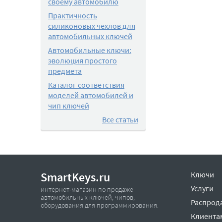
своему автомобилю
Практичность
силиконовых чехлов для
автомобильных ключей
Автомобильные ключи:
эволюция простого
предмета
Каталог соответствия
моделей автомобилей и
чип ключей
Все статьи
SmartKeys.ru
Ключи
Услуги
интернет-магазин по продаже
автомобильных ключей, чипов,
Распрод
оборудования для программирования.
Клиента