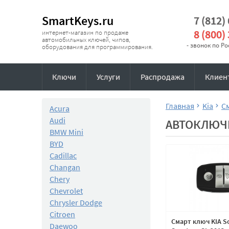
SmartKeys.ru
7 (812)
8 (800)
интернет-магазин по продаже
автомобильных ключей, чипов,
- звонок по Р
оборудования для программирования.
Ключи
Услуги
Распродажа
Клиен
Главная
Kia
С
Acura
Audi
АВТОКЛЮЧ
BMW Mini
BYD
Cadillac
Changan
Chery
Chevrolet
Chrysler Dodge
Citroen
Смарт ключ KIA S
Daewoo