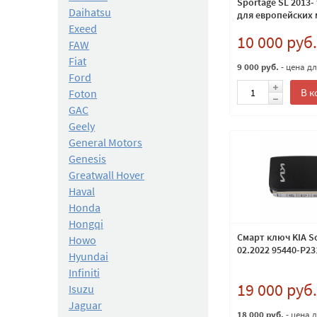
Sportage SL 2013-
Daihatsu
для европейских
Exeed
433Мгц
10 000 руб.
FAW
Fiat
9 000 руб.
- цена д
Ford
В к
Foton
GAC
Geely
General Motors
Genesis
Greatwall Hover
Haval
Honda
Hongqi
Смарт ключ KIA S
Howo
02.2022 95440-P23
Hyundai
Infiniti
19 000 руб.
Isuzu
Jaguar
18 000 руб.
- цена 