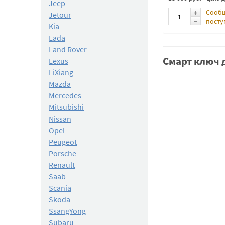
Jeep
Сообщ
Jetour
посту
Kia
Lada
Land Rover
Смарт ключ д
Lexus
LiXiang
Mazda
Mercedes
Mitsubishi
Nissan
Opel
Peugeot
Porsche
Renault
Saab
Scania
Skoda
SsangYong
Subaru