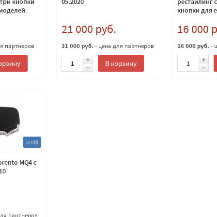
 три кнопки
05.2020
рестайлинг с
 моделей
кнопки для 
моделей 433
21 000 руб.
16 000 
ля партнеров
21 000 руб.
- цена для партнеров
16 000 руб.
- 
орзину
В корзину
kir49
orento MQ4 с
10
для партнеров