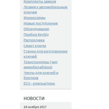
Комплекты замков
Лезвия к автомобильным
ключам
Микросхемы
Новые поступления
Оборудование
Прибор KeyDiy
Распродажа
Смарт ключи
Станки для изготовления
ключей
Транспондеры (чип
иммобилайзера)
Чехлы для ключей и
брелков
ECU - компьютеры
НОВОСТИ
24 ноября 2017