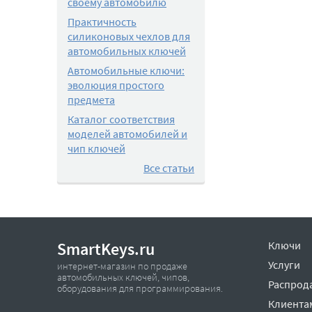
своему автомобилю
Практичность
силиконовых чехлов для
автомобильных ключей
Автомобильные ключи:
эволюция простого
предмета
Каталог соответствия
моделей автомобилей и
чип ключей
Все статьи
SmartKeys.ru
Ключи
Услуги
интернет-магазин по продаже
автомобильных ключей, чипов,
Распрод
оборудования для программирования.
Клиента