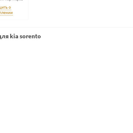
ить о
плении
ля kia sorento