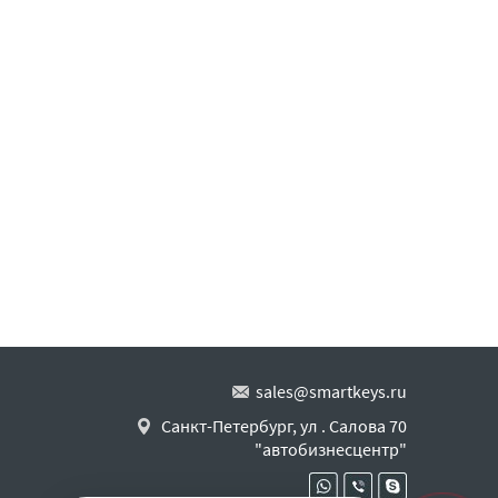
sales@smartkeys.ru
Санкт-Петербург, ул . Салова 70
"автобизнесцентр"