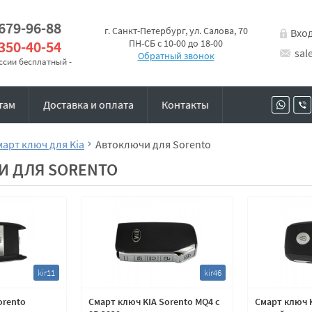
 679-96-88
г. Санкт-Петербург, ул. Салова, 70
Вхо
 350-40-54
ПН-СБ с 10-00 до 18-00
sal
Обратный звонок
оссии бесплатный -
там
Доставка и оплата
Контакты
март ключ для Kia
Автоключи для Sorento
И ДЛЯ SORENTO
kir11
kir46
orento
Смарт ключ KIA Sorento MQ4 с
Смарт ключ 