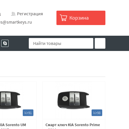
д
Регистрация
Корзина
es@smartkeys.ru
kir31
kir38
KIA Sorento UM
Смарт ключ KIA Sorento Prime