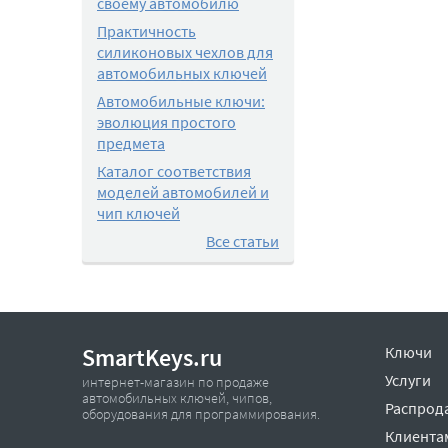
своему автомобилю
Практичность
силиконовых чехлов для
автомобильных ключей
Автомобильные ключи:
эволюция простого
предмета
Каталог соответствия
моделей автомобилей и
чип ключей
Все статьи
SmartKeys.ru
Ключи
Услуги
интернет-магазин по продаже
автомобильных ключей, чипов,
Распрод
оборудования для программирования.
Клиента