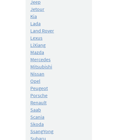
Jeep
Jetour
Kia
Lada
Land Rover
Lexus
LiXiang
Mazda
Mercedes
Mitsubishi
Nissan
Opel
Peugeot
Porsche
Renault
Saab
Scania
Skoda
SsangYong
Subaru