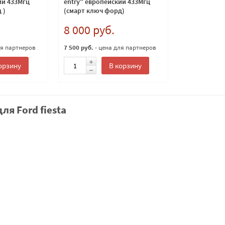
ий 433Мгц
entry" европейский 433Мгц
 )
(смарт ключ форд)
8 000 руб.
ля партнеров
7 500 руб.
- цена для партнеров
орзину
В корзину
ля Ford fiesta