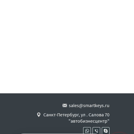
sales@smartkeys.ru
Санкт-Петербург, ул . Салова 70
"автобизнесцентр"