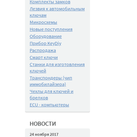
Комплекты замков
Лезвия к автомобильным
ключам
Микросхемы
Новые поступления
Оборудование
Прибор KeyDiy
Распродажа
Смарт ключи
Станки для изготовления
ключей
Транспондеры (чип
иммобилайзера)
Чехлы для ключей и
брелков
ECU - компьютеры
НОВОСТИ
24 ноября 2017