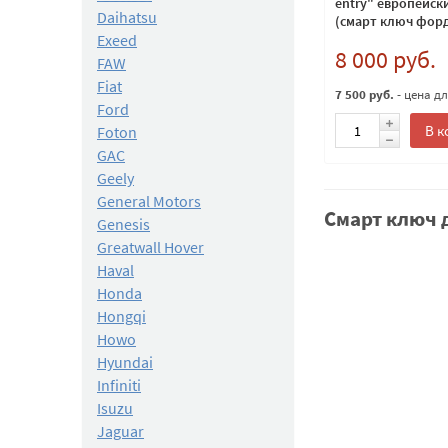
entry" европейск
Daihatsu
(смарт ключ форд
Exeed
8 000 руб.
FAW
Fiat
7 500 руб.
- цена д
Ford
В к
Foton
GAC
Geely
General Motors
Смарт ключ д
Genesis
Greatwall Hover
Haval
Honda
Hongqi
Howo
Hyundai
Infiniti
Isuzu
Jaguar