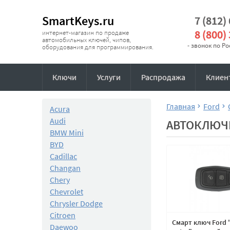
SmartKeys.ru
7 (812)
8 (800)
интернет-магазин по продаже
автомобильных ключей, чипов,
- звонок по Р
оборудования для программирования.
Ключи
Услуги
Распродажа
Клиен
Главная
Ford
Acura
Audi
АВТОКЛЮЧИ
BMW Mini
BYD
Cadillac
Changan
Chery
Chevrolet
Chrysler Dodge
Citroen
Смарт ключ Ford 
Daewoo