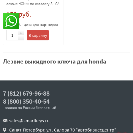
лезвие HON66 по каталогу SILCA
150 руб.
100 руб.
- цена для партнеров
В корзину
Лезвие выкидного ключа для honda
7 (812) 679-96-88
8 (800) 350-40-54
- звонок по России бесплатный -
sales@smartkeys.ru
Санкт-Петербург, ул . Салова 70 "автобизнесцентр"