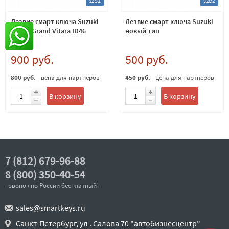
szb1
szb2
Лезвие смарт ключа Suzuki
Лезвие смарт ключа Suzuki
Swift , Grand Vitara ID46
новый тип
900 руб.
500 руб.
800 руб.
- цена для партнеров
450 руб.
- цена для партнеров
В корзину
В корзину
7 (812) 679-96-88
8 (800) 350-40-54
- звонок по России бесплатный -
sales@smartkeys.ru
Санкт-Петербург, ул . Салова 70 "автобизнесцентр"