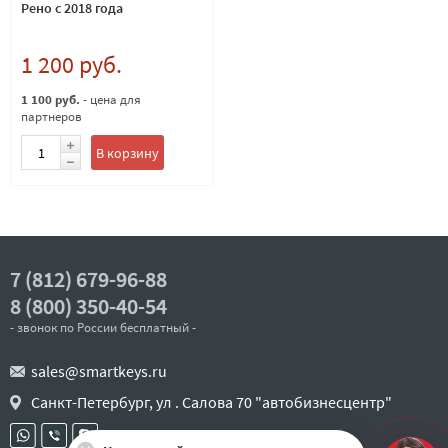
Рено c 2018 года
1 200 руб.
1 100 руб.
- цена для
партнеров
В корзину
7 (812) 679-96-88
8 (800) 350-40-54
- звонок по России бесплатный -
sales@smartkeys.ru
Санкт-Петербург, ул . Салова 70 "автобизнесцентр"